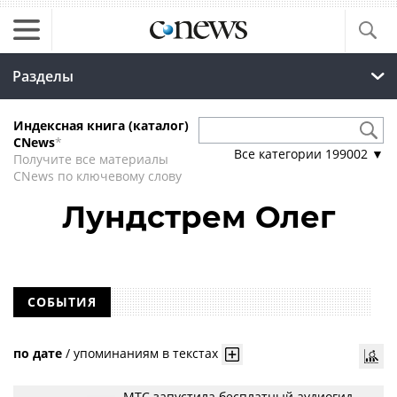
Разделы
Индексная книга (каталог)
CNews
*
Все категории
199002
▼
Получите все материалы
CNews по ключевому слову
Лундстрем Олег
СОБЫТИЯ
по дате
/
упоминаниям в текстах
МТС запустила бесплатный аудиогид