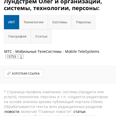
Лундстрем Олег и организации,
системы, технологии, персоны:
ИКТ
Технологии
Системы
Персоны
География
Статьи
МТС - Мобильные ТелеСистемы - Mobile TeleSystems
15753
1
КОРОТКАЯ ССЫЛКА
* Страница-профиль компании, системы (продукта или
услуги), технологии, персоны и т.п. создается редактором
на основе анализа архива публикаций портала CNews.
Обрабатываются тексты всех редакционных разделов
(
новости
, включая "Главные новости",
статьи
,