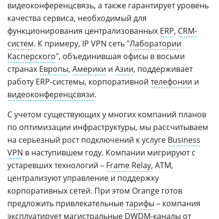
видеоконференцсвязь, а также гарантирует уровень
качества сервиса, необходимый для
функционирования централизованных
ERP
,
CRM-
систем
. К примеру, IP VPN сеть "
Лаборатории
Касперского
", объединившая офисы в восьми
странах
Европы
,
Америки
и
Азии
, поддерживает
работу ERP-системы, корпоративной
телефонии
и
видеоконференцсвязи
.
С учетом существующих у многих компаний планов
по оптимизации инфраструктуры, мы рассчитываем
на серьезный рост подключений к услуге
Business
VPN
в наступившем году. Компании мигрируют с
устаревших технологий –
Frame Relay
, ATM,
централизуют управление и поддержку
корпоративных сетей. При этом Orange готов
предложить привлекательные
тарифы
– компания
эксплуатирует магистральные
DWDM
-каналы от