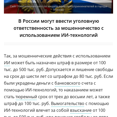
Сайт Уполномоченного по защите прав предпринимателей в городе
Москве
В России могут ввести уголовную
ответственность за мошенничество с
использованием ИИ-технологий
Так, за мошеннические действия с использованием
ИИ
может быть назначен штраф в размере от 100
тыс. до 500 тыс. руб. Допускается и лишение свободы
на срок до шести лет со штрафом до 80 тыс. руб. Если
были украдены деньги с
банковского
счета с
помощью ИИ-технологий, то наказанием может
стать
тюремный
срок от трех до восьми лет, а также
штраф до 100 тыс. руб.
Вымогательство
с помощью
ИИ-технологий влечет за собой
взыскание
от 100
тыс. до 500 тыс. руб. или лишение свободы до пяти