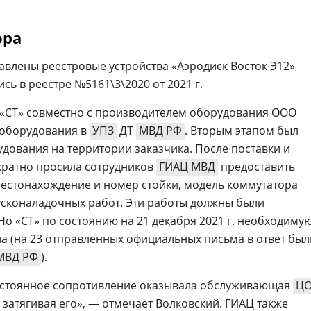
ора
авлены реестровые устройства «Аэродиск Восток Э12»
сь в реестре №5161\3\2020 от 2021 г.
О «СТ» совместно с производителем оборудования ООО
 оборудования в
УПЗ
ДТ
МВД РФ
. Вторым этапом был
удования на территории заказчика. После поставки и
кратно просила сотрудников
ГИАЦ МВД
предоставить
стонахождение и номер стойки, модель коммутатора
 пусконаладочных работ. Эти работы должны были
 Но «СТ» по состоянию на 21 декабря 2021 г. необходиму
а (на 23 отправленных официальных письма в ответ был
МВД РФ
).
постоянное сопротивление оказывала обслуживающая
Ц
затягивая его», — отмечает Волковский. ГИАЦ также