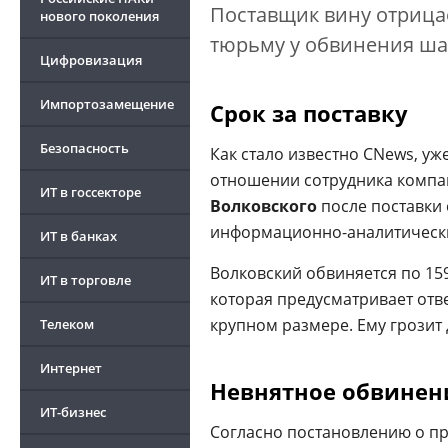
Поставщик вину отрицае
нового поколения
тюрьму у обвинения ша
Цифровизация
Импортозамещение
Срок за поставку
Безопасность
Как стало известно CNews, уж
отношении сотрудника компа
ИТ в госсекторе
Волковского
после поставки 
информационно-аналитически
ИТ в банках
Волковский обвиняется по 159
ИТ в торговле
которая предусматривает отв
крупном размере. Ему грозит 
Телеком
Интернет
Невнятное обвинен
ИТ-бизнес
Согласно постановлению о п