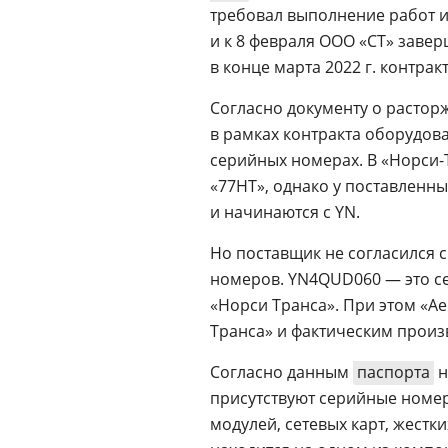
требовал выполнение работ и 
и к 8 февраля ООО «СТ» заве
в конце марта 2022 г. контра
Согласно документу о растор
в рамках контракта оборудов
серийных номерах. В «Норси-
«77НТ», однако у поставленн
и начинаются с YN.
Но поставщик не согласился 
номеров. YN4QUD060 — это се
«Норси Транса». При этом «А
Транса» и фактическим произ
Согласно данным
паспорта
н
присутствуют серийные номер
модулей, сетевых карт, жестк