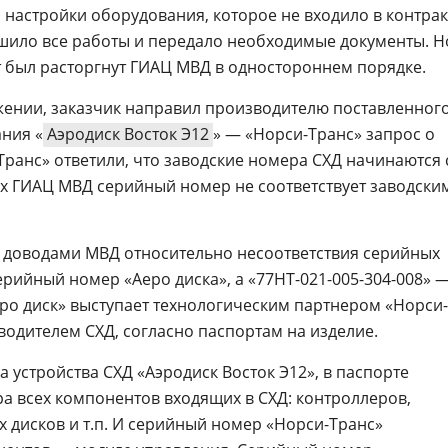
настройки оборудования, которое не входило в контрак
ршило все работы и передало необходимые документы. Н
кт был расторгнут ГИАЦ МВД в одностороннем порядке.
жении, заказчик направил производителю поставленног
ания «
Аэродиск Восток Э12
» — «Норси-Транс» запрос о
Транс» ответили, что заводские номера СХД начинаются 
ых ГИАЦ МВД серийный номер не соответствует заводски
с доводами МВД относительно несоответствия серийных
рийный номер «Аеро диска», а «77НТ-021-005-304-008» 
еро диск» выступает технологическим партнером «Норси-
водителем СХД, согласно паспортам на изделие.
а устройства СХД «Аэродиск Восток Э12», в паспорте
а всех компонентов входящих в СХД: контроллеров,
их дисков и т.п. И серийный номер «Норси-Транс»