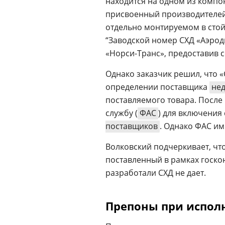
находится на одном из комп
присвоенный производителей
отдельно монтируемом в стойк
“Заводской номер СХД «Аэроди
«Норси-Транс», предоставив 
Однако заказчик решил, что «
определении поставщика
не
поставляемого товара. Посл
службу (
ФАС
) для включения
поставщиков
. Однако ФАС им
Волковский подчеркивает, что
поставленный в рамках госкон
разработали СХД не дает.
Препоны при испол