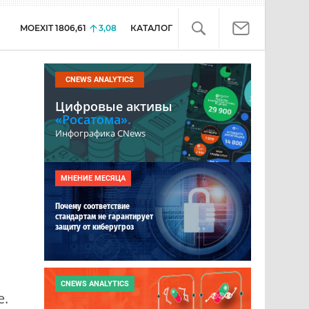
MOEXIT
1806,61
3,08
КАТАЛОГ
CNEWS ANALYTICS
Цифровые активы
«Росатома».
Инфографика CNews
МНЕНИЕ МЕСЯЦА
Почему соответствие
стандартам не гарантирует
защиту от киберугроз
CNEWS ANALYTICS
е.