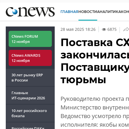
ГЛАВНАЯ
НОВОСТИ
АНАЛИТИКА
КО
|
28 мая 2025 18:26
6875
CNews FORUM
Поставка С
12 ноября
закончилас
CNews AWARDS
12 ноября
Поставщику 
30 лет рынку ERP
тюрьмы
в России
Главные
Руководителю проекта п
ИТ-сценарии
2026
Министерство внутренни
10 лет российского
Ведомство усмотрело п
бэкапа
исполнителя: якобы ком
Российские ПАКи