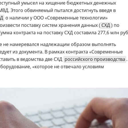
еступный умысел на хищение бюджетных денежных
МВД. Этого обвиняемый пытался достигнуть введя в
Д
о наличии у ООО «Современные технологии»
извести поставку систем хранения данных (
СХД
) по
умма контракта на поставку СХД составила 277,6 млн руб
ее не намеревался надлежащим образом выполнять
едует из документа. В рамках контракта «Современные
тавить в ведомства две СХД
российского производства
.
борудование, «которое не отвечало условиям