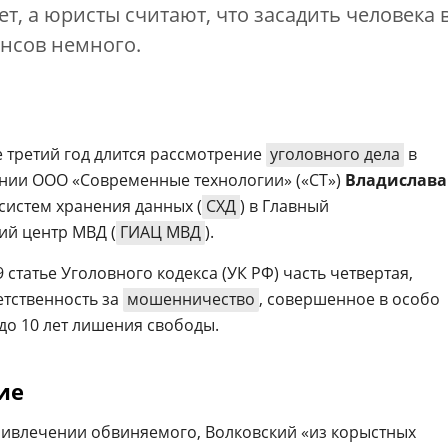
т, а юристы считают, что засадить человека 
нсов немного.
е третий год длится рассмотрение
уголовного дела
в
нии ООО «Современные технологии» («СТ»)
Владислава
систем хранения данных (
СХД
) в Главный
й центр МВД (
ГИАЦ МВД
).
 статье Уголовного кодекса (УК РФ) часть четвертая,
етственность за
мошенничество
, совершенное в особо
до 10 лет лишения свободы.
ие
ривлечении обвиняемого, Волковский «из корыстных