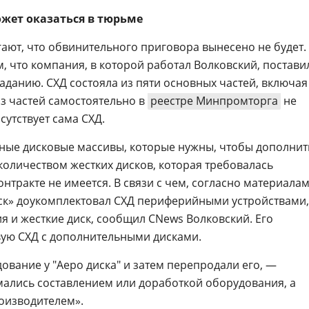
жет оказаться в тюрьме
гают, что обвинительного приговора вынесено не будет.
м, что компания, в которой работал Волковский, постави
аданию. СХД состояла из пяти основных частей, включая
из частей самостоятельно в
реестре Минпромторга
не
сутствует сама СХД.
ные дисковые массивы, которые нужны, чтобы дополнит
личеством жестких дисков, которая требовалась
контракте не имеется. В связи с чем, согласно материала
ск» доукомплектовал СХД периферийными устройствами,
я и жесткие диск, сообщил CNews Волковский. Его
вую СХД с дополнительными дисками.
ование у "Аеро диска" и затем перепродали его, —
ались составлением или доработкой оборудования, а
роизводителем».