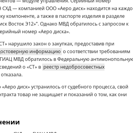
онентов — модуле управления. Серийный номер
 СХД — компанией ООО «Аеро диск» находится на кажд
у компоненте, а также в паспорте изделия в разделе
ск Восток Э12»”. Однако МВД обратилось с запросом к
серийный номер «Аеро диска».
СТ» нарушило закон о закупках, предоставив при
достоверную информацию
о соответствии требованиям
е ГИАЦ МВД обратилось в Федеральную антимонопольну
 сведений о «СТ» в
реестр недобросовестных
 отказала.
 «Аеро диск» устранилось от судебного процесса, свой
тракта товар не защищает и показаний о том, как они
нении