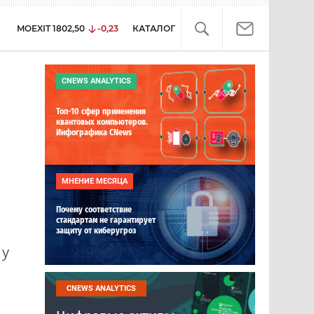
MOEXIT
1802,50
-0,23
КАТАЛОГ
CNEWS ANALYTICS
Топ-10 сфер применения
квантовых компьютеров.
Инфографика CNews
МНЕНИЕ МЕСЯЦА
Почему соответствие
стандартам не гарантирует
защиту от киберугроз
 у
CNEWS ANALYTICS