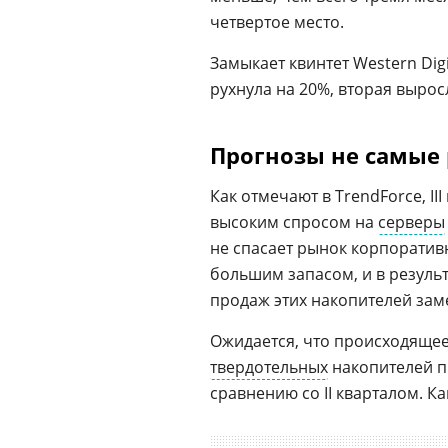
четвертое место.
Замыкает квинтет Western Dig
рухнула на 20%, вторая выросл
Прогнозы не самые
Как отмечают в TrendForce, III
высоким спросом на
серверы
не спасает рынок корпоратив
большим запасом, и в результ
продаж этих накопителей заме
Ожидается, что происходяще
твердотельных
накопителей пр
сравнению со II кварталом. К