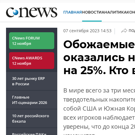
ГЛАВНАЯ
НОВОСТИ
АНАЛИТИКА
КО
|
07 сентября 2023 14:53
ПО
CNews FORUM
Обожаемые 
12 ноября
оказались 
CNews AWARDS
12 ноября
на 25%. Кто
30 лет рынку ERP
в России
В мире всего за три ме
Главные
твердотельных накопите
ИТ-сценарии
2026
собой США и Южная Коре
10 лет российского
всех игроков наблюдает
бэкапа
уверены, что до конца 2
Российские ПАКи