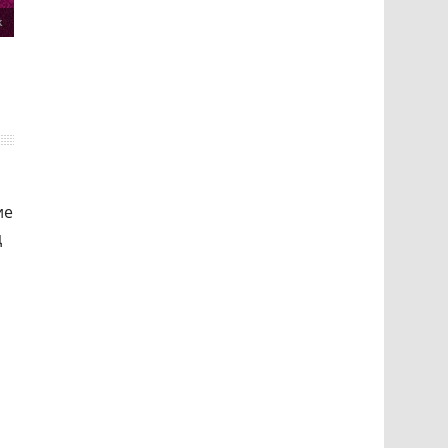
k
ие
д