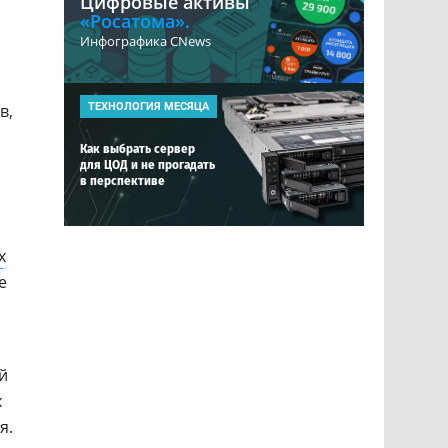
Цифровые активы
«Росатома».
Инфографика CNews
в,
ТЕХНОЛОГИЯ МЕСЯЦА
Как выбрать сервер
для ЦОД и не прогадать
в перспективе
х
е
й
х
я.