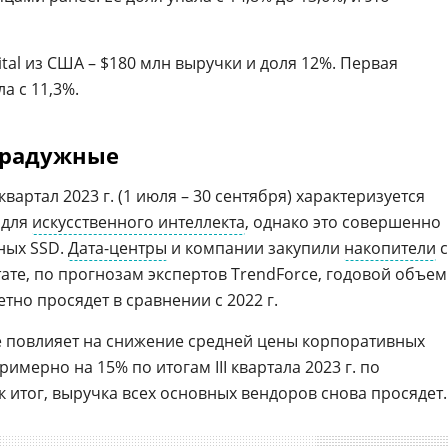
ital из США – $180 млн выручки и доля 12%. Первая
а с 11,3%.
 радужные
 квартал 2023 г. (1 июля – 30 сентября) характеризуется
для
искусственного интеллекта
, однако это совершенно
ных SSD.
Дата-центры
и компании закупили
накопители
с
ате, по прогнозам экспертов TrendForce, годовой объем
тно просядет в сравнении с 2022 г.
е повлияет на снижение средней цены корпоративных
имерно на 15% по итогам III квартала 2023 г. по
ак итог, выручка всех основных вендоров снова просядет.