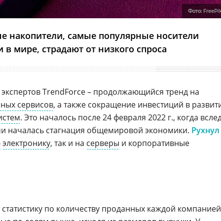
Фото:
FreePi
е накопители, самые популярные носители
в мире, страдают от низкого спроса
экспертов TrendForce – продолжающийся тренд на
ных сервисов
, а также сокращение инвестиций в развит
истем
. Это началось после 24 февраля 2022 г., когда всле
ми началась стагнация общемировой экономики.
Рухнул
ю
электронику
, так и на
серверы
и корпоративные
 статистику по количеству проданных каждой компанией