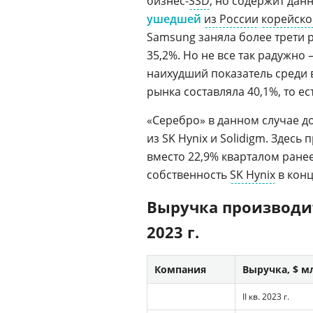
бизнес-
SSD
, но содержит дан
ушедшей
из России
корейско
Samsung заняла более трети р
35,2%. Но не все так радужно 
наихудший показатель среди вс
рынка составляла 40,1%, то ес
«Серебро» в данном случае д
из SK Hynix и Solidigm. Здесь 
вместо 22,9% кварталом ране
собственность
SK Hynix
в конц
Выручка производит
2023 г.
Компания
Выручка, $ м
II кв. 2023 г.