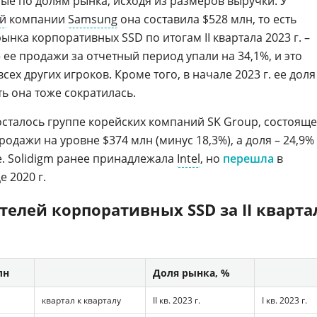
ные по долям рынка, исходя из размеров выручки. У
й
компании
Samsung
она составила $528 млн, то есть
ынка корпоративных SSD по итогам II квартала 2023 г. –
– ее продажи за отчетный период упали на 34,1%, и это
ех других игроков. Кроме того, в начале 2023 г. ее доля
ть она тоже сократилась.
осталось группе корейских компаний SK Group, состоящ
продажи на уровне $374 млн (минус 18,3%), а доля – 24,9%
е. Solidigm ранее принадлежала
Intel
, но
перешла
в
е 2020 г.
елей корпоративных SSD за II кварта
лн
Доля рынка, %
квартал к кварталу
II кв. 2023 г.
I кв. 2023 г.