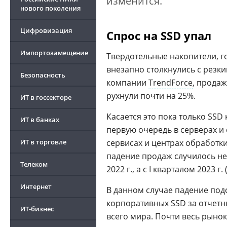
изменится.
нового поколения
Цифровизация
Спрос на SSD упал
Импортозамещение
Твердотельные накопители, г
внезапно столкнулись с резки
Безопасность
компании
TrendForce
, прода
рухнули почти на 25%.
ИТ в госсекторе
Касается это пока только SSD
ИТ в банках
первую очередь в серверах и
ИТ в торговле
сервисах и центрах обработки
падение продаж случилось не 
Телеком
2022 г., а с I кварталом 2023 г.
Интернет
В данном случае падение под
корпоративных SSD за отчетны
ИТ-бизнес
всего мира. Почти весь рыно