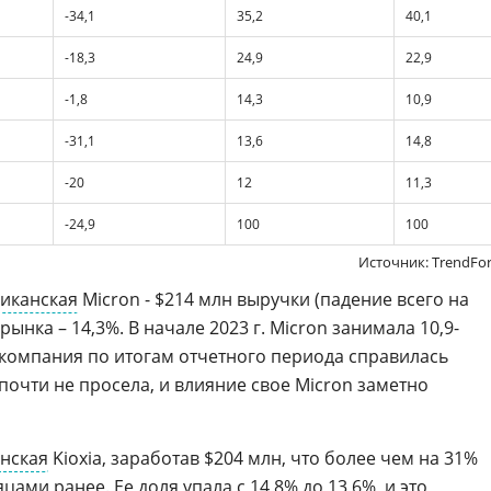
-34,1
35,2
40,1
-18,3
24,9
22,9
-1,8
14,3
10,9
-31,1
13,6
14,8
-20
12
11,3
-24,9
100
100
Источник: TrendFo
иканская
Micron - $214 млн выручки (падение всего на
рынка – 14,3%. В начале 2023 г. Micron занимала 10,9-
а компания по итогам отчетного периода справилась
почти не просела, и влияние свое Micron заметно
нская
Kioxia, заработав $204 млн, что более чем на 31%
ами ранее. Ее доля упала с 14,8% до 13,6%, и это