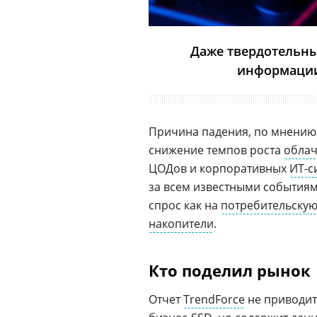
Даже твердотельны
информации 
Причина падения, по мнению 
снижение темпов роста
облач
ЦОДов и корпоративных
ИТ-с
за всем известными события
спрос как на
потребительску
накопители
.
Кто поделил рынок
Отчет
TrendForce
не приводит