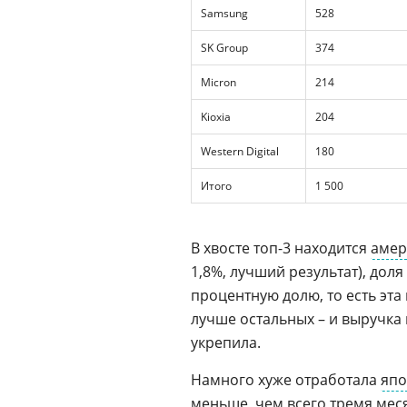
Samsung
528
SK Group
374
Micron
214
Kioxia
204
Western Digital
180
Итого
1 500
В хвосте топ-3 находится
амер
1,8%, лучший результат), доля 
процентную долю, то есть эт
лучше остальных – и выручка 
укрепила.
Намного хуже отработала
япо
меньше, чем всего тремя месяц