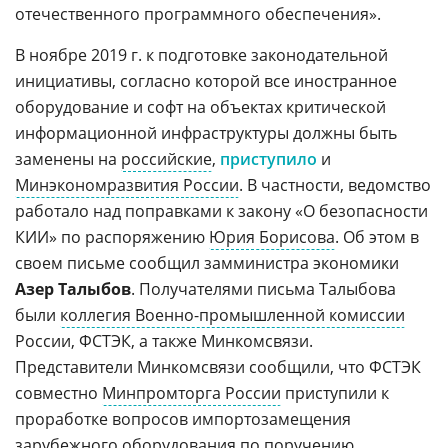
отечественного программного обеспечения».
В ноябре 2019 г. к подготовке законодательной
инициативы, согласно которой все иностранное
оборудование и софт на объектах критической
информационной инфраструктуры должны быть
заменены на
российские
,
приступило
и
Минэкономразвития России
. В частности, ведомство
работало над поправками к закону «О безопасности
КИИ» по распоряжению
Юрия Борисова
. Об этом в
своем письме сообщил замминистра экономики
Азер Талыбов
. Получателями письма Талыбова
были
коллегия Военно-промышленной комиссии
России, ФСТЭК, а также Минкомсвязи.
Представители Минкомсвязи сообщили, что ФСТЭК
совместно
Минпромторга России
приступили к
проработке вопросов импортозамещения
зарубежного оборудования по поручению