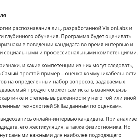
ля
огии распознавания
лиц, разработанной VisionLabs и
и глубинного обучения. Программа будет оценивать
признаки в поведении кандидата во время интервью и
ми социальными и профессиональными компетенциями.
признаки, и какие компетенции из них могут следовать,
: «Самый простой пример – оценка коммуникабельности
ветов на определенный набор вопросов, задаваемых
оздаваемый продукт сможет сам искать взаимосвязь
окартинке и степень выраженности у него той или иной
ленным технологией Skillaz данным по оценкам».
 видеозапись онлайн-интервью кандидата. При анализе
дидата, его жестикуляция, а также физиогномика. Но
танут самыми важными для наиболее подходящего