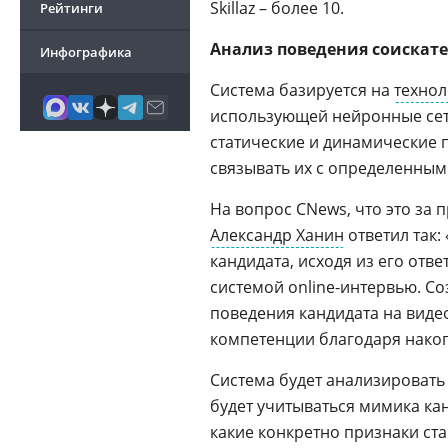
Skillaz – более 10.
Рейтинги
Анализ поведения соискате
Инфографика
Система базируется на
технол
использующей нейронные сет
статические и динамические 
связывать их с определенны
На вопрос CNews, что это за 
Александр Ханин
ответил так
кандидата, исходя из его от
системой online-интервью. С
поведения кандидата на виде
компетенции благодаря накоп
Система будет анализировать
будет учитываться мимика кан
какие конкретно признаки с