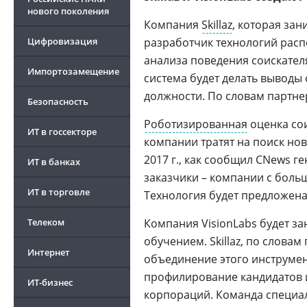
нового поколения
Компания
Skillaz
, которая за
Цифровизация
разработчик технологий расп
анализа поведения соискател
Импортозамещение
система будет делать выводы 
должности. По словам партне
Безопасность
Роботизированная
оценка сои
ИТ в госсекторе
компании тратят на поиск новы
2017 г., как сообщил CNews г
ИТ в банках
заказчики – компании с больш
ИТ в торговле
Технология будет предложен
Телеком
Компания VisionLabs будет з
обучением. Skillaz, по слова
Интернет
объединение этого инструмен
профилирование кандидатов и
ИТ-бизнес
корпораций. Команда специал