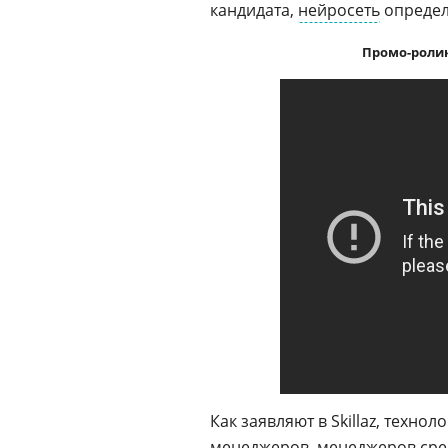
кандидата,
нейросеть
определ
Промо-ролик
Как заявляют в Skillaz, техно
менеджеров, менеджеров сред