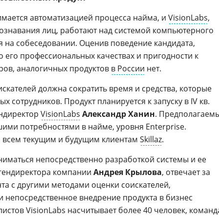
нимается автоматизацией процесса найма, и
VisionLabs
,
ознавания лиц, работают над системой компьютерного
я на собеседовании. Оценив поведение кандидата,
о его профессиональных качествах и пригодности к
ров, аналогичных продуктов
в России
нет.
скателей должна сократить время и средства, которые
х сотрудников. Продукт планируется к запуску в IV кв.
ендиректор
VisionLabs
Александр Ханин
. Предполагаем
ими потребностями в найме, уровня Enterprise.
а всем текущим и будущим клиентам
Skillaz
.
аниматься непосредственно разработкой системы и ее
м гендиректора компании
Андрея Крылова
, отвечает за
та с другими методами оценки соискателей,
 непосредственное внедрение продукта в бизнес
истов VisionLabs насчитывает более 40 человек, команд