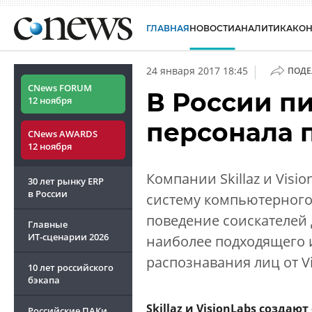
ГЛАВНАЯ
НОВОСТИ
АНАЛИТИКА
КО
|
24 января 2017 18:45
ПОДЕ
CNews FORUM
В России п
12 ноября
персонала 
CNews AWARDS
12 ноября
Компании Skillaz и Visi
30 лет рынку ERP
в России
систему компьютерного 
поведение соискателей
Главные
ИТ-сценарии
2026
наиболее подходящего и
распознавания лиц от Vi
10 лет российского
бэкапа
Skillaz и VisionLabs созда
Российские ПАКи