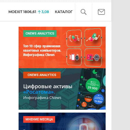
MOEXIT
1806,61
3,08
КАТАЛОГ
CNEWS ANALYTICS
Топ-10 сфер применения
квантовых компьютеров.
Инфографика CNews
CNEWS ANALYTICS
Цифровые активы
«Росатома».
Инфографика CNews
МНЕНИЕ МЕСЯЦА