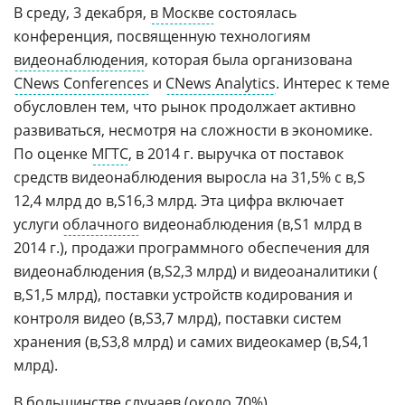
В среду, 3 декабря,
в Москве
состоялась
конференция, посвященную технологиям
видеонаблюдения
, которая была организована
CNews Conferences
и
CNews Analytics
. Интерес к теме
обусловлен тем, что рынок продолжает активно
развиваться, несмотря на сложности в экономике.
По оценке
МГТС
, в 2014 г. выручка от поставок
средств видеонаблюдения выросла на 31,5% с
12,4 млрд до
16,3 млрд. Эта цифра включает
услуги
облачного
видеонаблюдения (
1 млрд в
2014 г.), продажи программного обеспечения для
видеонаблюдения (
2,3 млрд) и видеоаналитики (
1,5 млрд), поставки устройств кодирования и
контроля видео (
3,7 млрд), поставки систем
хранения (
3,8 млрд) и самих видеокамер (
4,1
млрд).
В большинстве случаев (около 70%)