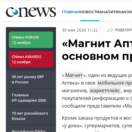
ГЛАВНАЯ
НОВОСТИ
АНАЛИТИКА
КО
|
30 мая 2024 11:22
ПОДЕЛИТ
CNews FORUM
«Магнит Ап
12 ноября
основном п
CNews AWARDS
12 ноября
«
Магнит
», один из ведущих 
30 лет рынку ERP
в России
Аптека» в свое
мобильное пр
магазинов,
маркетплейс
, ви
Главные
покупателей (информацию о 
ИТ-сценарии
2026
сообщили представители «Ма
10 лет российского
Кроме заказа продуктов и во
бэкапа
«у дома», супермаркетов, суп
Российские ПАКи