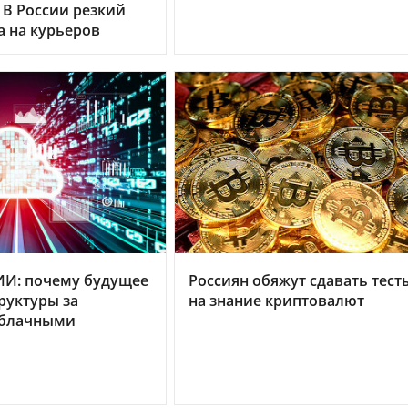
 В России резкий
а на курьеров
ИИ: почему будущее
Россиян обяжут сдавать тест
руктуры за
на знание криптовалют
облачными