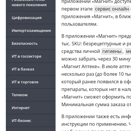
приложении «Магнит» доступе
нового поколения
первом этапе
сервис онлайн
приложения «Магнит», в ближ
Цифровизация
пользователям.
Импортозамещение
В приложении «Магнит» предст
тыс. SKU: безрецептурные и 
Безопасность
средства личной
гигиены
,
м
ИТ в госсекторе
можно забрать через 30 мину
«Магнит Аптеке». В июле апте
ИТ в банках
несколько раз (до более 10 ты
который ранее появился в офл
ИТ в торговле
препараты, которых нет в на
Телеком
«Магнит» сможет оформить по
Минимальная сумма заказа от
Интернет
В приложении также есть инф
ИТ-бизнес
инструкции по применению. Ч