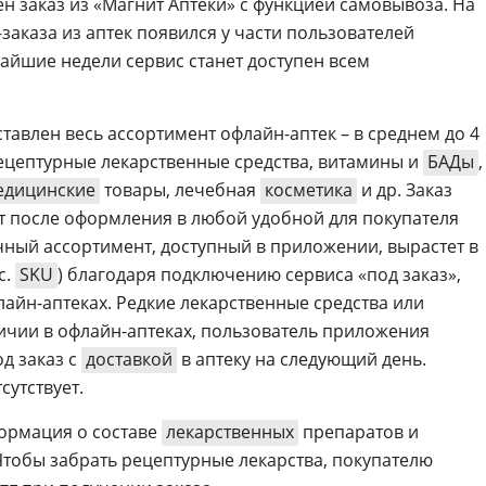
н заказ из «Магнит Аптеки» с функцией самовывоза. На
-заказа из аптек появился у части пользователей
айшие недели сервис станет доступен всем
авлен весь ассортимент офлайн-аптек – в среднем до 4
рецептурные лекарственные средства, витамины и
БАДы
,
едицинские
товары, лечебная
косметика
и др. Заказ
т после оформления в любой удобной для покупателя
чный ассортимент, доступный в приложении, вырастет в
с.
SKU
) благодаря подключению сервиса «под заказ»,
айн-аптеках. Редкие лекарственные средства или
личии в офлайн-аптеках, пользователь приложения
д заказ с
доставкой
в аптеку на следующий день.
сутствует.
ормация о составе
лекарственных
препаратов и
тобы забрать рецептурные лекарства, покупателю