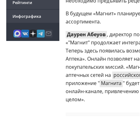
необходимо предъявить рецеп
Рейтинги
В будущем «Магнит» планируе
Инфографика
ассортимента.
Даурен Абеуов
, директор п
«"Магнит" продолжает интегр
Теперь здесь появилась возмо
Аптека». Онлайн позволяет н
покупательских миссий. «Магн
аптечных сетей на
российско
приложение "
Магнита
" буде
онлайн-канале, привлечению 
целом».