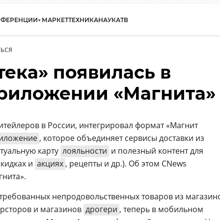
НФЕРЕНЦИИ
МАРКЕТ
ТЕХНИКА
НАУКА
ТВ
ЬСЯ
тека» появилась в
риложении «Магнита»
ритейлеров в России, интегрировал формат «Магнит
иложение
, которое объединяет сервисы доставки из
ртуальную карту
лояльности
и полезный контент для
скидках и
акциях
, рецепты и др.). Об этом CNews
гнита».
стребованных непродовольственных товаров из магазин
ерсторов и магазинов
дрогери
, теперь в мобильном