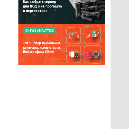
Как выбрать сервер
для ЦОД и не прогадать
в перспективе
CNEWS ANALYTICS
Топ-10 сфер применения
квантовых компьютеров.
Инфографика CNews