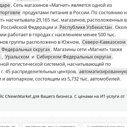
даре
. Сеть магазинов «Магнит» является одной из
торговле
продуктами питания в России. По состоянию н
нит» насчитывала 29,165 тыс. магазинов, расположенных в
ах Российской Федерации и
Республике Узбекистан
. Окол
ии работает в городах с населением менее 500 тыс.
инов группы расположено в Южном,
Северо-Кавказском
 Федеральных округах
. Магазины сети «Магнит» также
м
,
Уральском
и
Сибирском Федеральных округах
.
нной логистической системой, насчитывающей по
 г. 45 распределительных центров,
автоматизированну
 и автопарком, состоящим из 5,732 тыс. автомобилей.
с CNewsMarket для Вашего бизнеса. С ценами на ИТ-услуги от