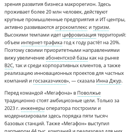
зрения развития бизнеса макрорегион. Здесь
проживает более 20 млн человек, действуют
крупные промышленные предприятия и ИТ-центры,
активно развиваются
агрокомплекс
и
туризм
.
Высокими темпами идет
цифровизация
территорий:
объем
интернет-трафика
год к году растёт на 20%.
Поэтому своими приоритетными направлениями
вижу увеличение
абонентской базы
как на рынке
В2С
, так и среди корпоративных клиентов, а также
реализацию инновационных проектов для частных
компаний и
госзаказчиков
», — сказала
Инна Джур
.
Перед командой «Мегафона» в
Поволжье
традиционно стоят амбициозные цели. Только за
2023 г.
инженеры
оператора построили и
модернизировали здесь порядка пяти тысяч
базовых станций. Также «Мегафон» выступил
партнером 44 тыс. компаний и реализовал для них