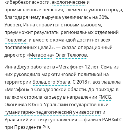
кибербезопасности,
экологические
и
промышленные решения, элементы
умного города
,
благодаря чему выручка увеличилась на 30%.
Уверен, Инна справится с новым вызовом,
преумножит результаты региональных отделений
Поволжья
и вместе с командой достигнет всех
поставленных целей», — сказал операционный
директор «
Мегафона
»
Олег Телюков
.
Инна Джур работает в «Мегафоне» 12 лет. Семь из
них руководила
маркетинговой
политикой на
территории
Большого Урала
. С 2018 г. возглавляла
«Мегафон» в
Свердловской области
. До прихода в
телеком строила карьеру в направлении
FMCG
.
Окончила
Южно-Уральский государственный
гуманитарно-педагогический университет
и
Уральский институт управления — филиал
РАНХиГС
при Президенте РФ
.