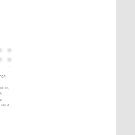
тся
ков,
а
ь
 или