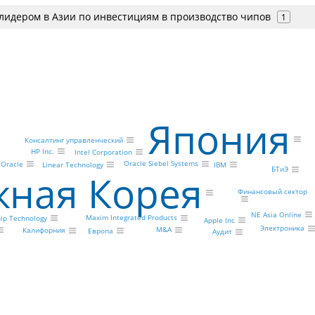
 лидером в Азии по инвестициям в производство чипов
1
Япония
Консалтинг управленческий
HP Inc.
Intel Corporation
Oracle Siebel Systems
Oracle
IBM
Linear Technology
БТиЭ
ная Корея
Финансовый сектор
NE Asia Online
Maxim Integrated Products
ip Technology
Apple Inc
Электроника
M&A
Калифорния
Европа
Аудит