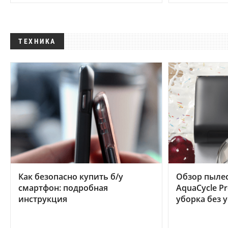
ТЕХНИКА
Как безопасно купить б/у
Обзор пылес
смартфон: подробная
AquaCycle Pr
инструкция
уборка без 