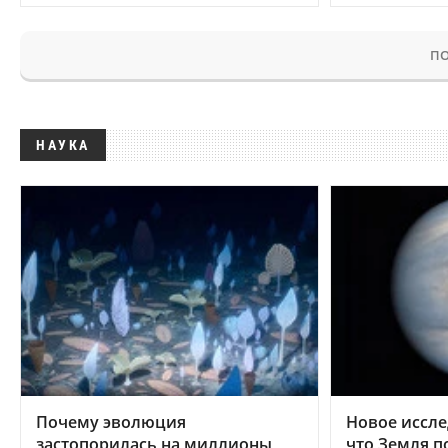
ПО
НАУКА
Почему эволюция
Новое иссле
застопорилась на миллионы
что Земля п