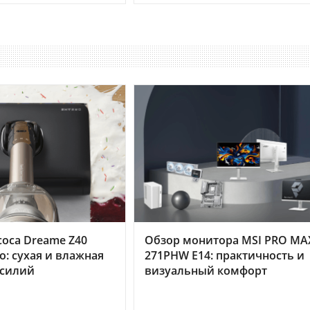
оса Dreame Z40
Обзор монитора MSI PRO MA
o: сухая и влажная
271PHW E14: практичность и
усилий
визуальный комфорт