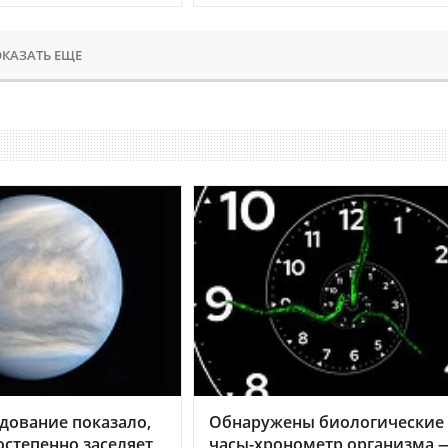
КАЗАТЬ ЕЩЕ
дование показало,
Обнаружены биологические
остепенно заселяет
часы-хронометр организма 