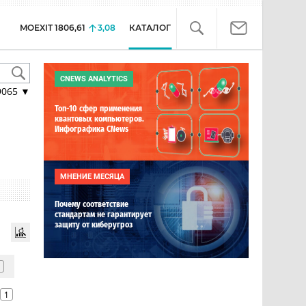
MOEXIT
1806,61
3,08
КАТАЛОГ
CNEWS ANALYTICS
9065
▼
Топ-10 сфер применения
квантовых компьютеров.
Инфографика CNews
МНЕНИЕ МЕСЯЦА
Почему соответствие
стандартам не гарантирует
защиту от киберугроз
1