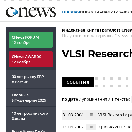
ГЛАВНАЯ
НОВОСТИ
АНАЛИТИКА
КО
Индексная книга (каталог) CNe
Получите все материалы CNews п
CNews FORUM
12 ноября
VLSI Researc
CNews AWARDS
12 ноября
30 лет рынку ERP
в России
СОБЫТИЯ
Главные
по дате
/
упоминаниям в текстах
ИТ-сценарии
2026
10 лет российского
31.03.2004
VLSI Research: 
бэкапа
16.04.2002
Кризис-2001: по
Российские ПАКи