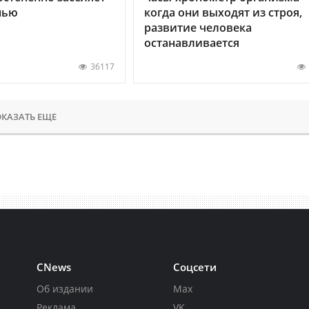
нью
когда они выходят из строя,
развитие человека
останавливается
36117
КАЗАТЬ ЕЩЕ
CNews
Соцсети
Об издании
Max
Реклама
VK