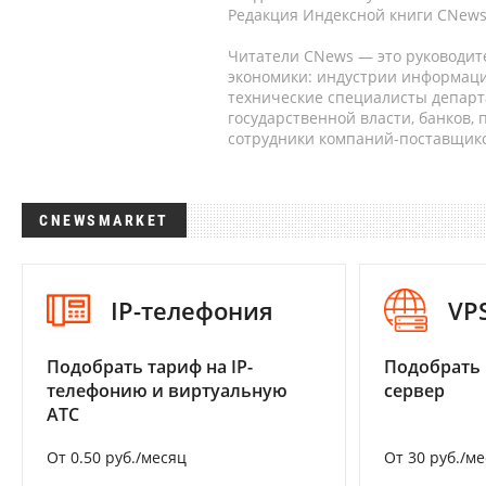
Редакция Индексной книги CNews
Читатели CNews — это руководит
экономики: индустрии информаци
технические специалисты депар
государственной власти, банков,
сотрудники компаний-поставщико
CNEWSMARKET
IP-телефония
VP
Подобрать тариф на IP-
Подобрать
телефонию и виртуальную
сервер
АТС
От 0.50 руб./месяц
От 30 руб./м