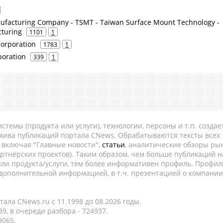
facturing Company - TSMT - Taiwan Surface Mount Technology -
turing
1101
1
Corporation
1783
1
poration
339
1
темы (продукта или услуги), технологии, персоны и т.п. создае
рхива публикаций портала CNews. Обрабатываются тексты всех
, включая "Главные новости",
статьи
, аналитические обзоры рын
ртнёрских проектов). Таким образом, чем больше публикаций н
ли продукта/услуги, тем более информативен профиль. Профил
 дополнительной информацией, в т.ч. презентацией о компании
ала CNews.ru c 11.1998 до 08.2026 годы.
9, в очереди разбора - 724937.
9065.