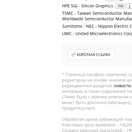
HPE SGI - Silicon Graphics
390
1
TSMC - Taiwan Semiconductor Manu
Worldwide Semiconductor Manufac
Sumitomo - NEC - Nippon Electric 
UMC - United Microelectronics Cor
КОРОТКАЯ ССЫЛКА
* Страница-профиль компании, сис
редактором на основе анализа а
редакционных разделов (
новости
интервью, а также содержание па
CNews было с именем компании и
может быть дополнен (обогащен)
продукте/услуге.
Обработан архив публикаций порт
Ключевых фраз выявлено - 146298
Создано именных указателей - 19