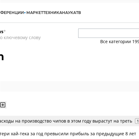
НФЕРЕНЦИИ
МАРКЕТ
ТЕХНИКА
НАУКА
ТВ
ws
*
о ключевому слову
Все категории
19
h
расходы на производство чипов в этом году вырастут на треть
1
тери хай-тека за год превысили прибыль за предыдущие 8 лет