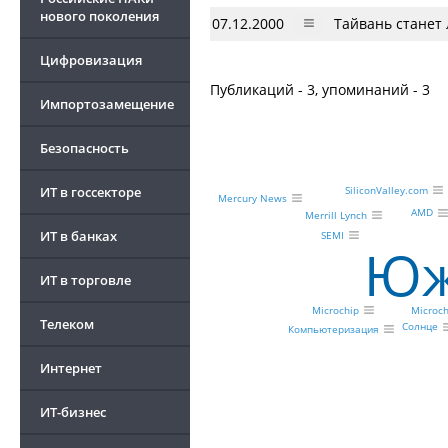
нового поколения
07.12.2000
Тайвань станет
Цифровизация
Публикаций - 3, упоминаний - 3
Импортозамещение
Безопасность
ИТ в госсекторе
SiliconValley.com
Mercury News
AMD
Merrill Lynch
ИТ в банках
SEMI
Юж
ИТ в торговле
Microchip
Microch
Телеком
Солнце
Компьютеризация
Интернет
ИТ-бизнес