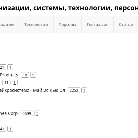
анизации, системы, технологии, персо
циации
Технологии
Персоны
География
Статьи
21
1
 Products
19
1
11
1
Майкросистемс - Май Эс Кью Эл
2253
1
ines Corp
9699
1
41
1