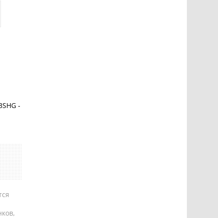
BSHG -
тся
ков,