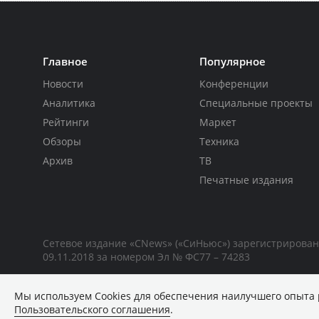
Главное
Популярное
Новости
Конференции
Аналитика
Специальные проекты
Рейтинги
Маркет
Обзоры
Техника
Архив
ТВ
Печатные издания
Сетевое издание «CNews» («СиНьюс») зарегистрирова
09.11.2018 за номером Эл № ФС77 – 74283
Мы используем Сookies для обеспечения наилучшего опыта 
Пользовательского соглашения
.