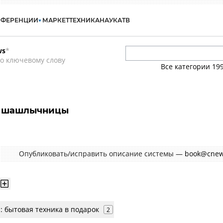
НФЕРЕНЦИИ
МАРКЕТ
ТЕХНИКА
НАУКА
ТВ
ws
*
о ключевому слову
Все категории
19
и шашлычницы
Опубликовать/исправить описание системы —
book@cnew
: бытовая техника в подарок
2