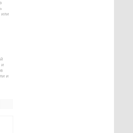
а
ь
 или
ой
 и
ов
ли и