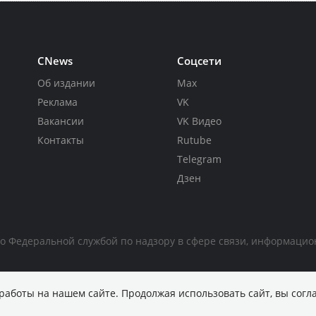
CNews
Соцсети
Об издании
Max
Реклама
VK
Вакансии
VK Видео
Контакты
Rutube
Telegram
Дзен
но Федеральной службой по надзору в сфере связи, информаци
работы на нашем сайте. Продолжая использовать сайт, вы согл