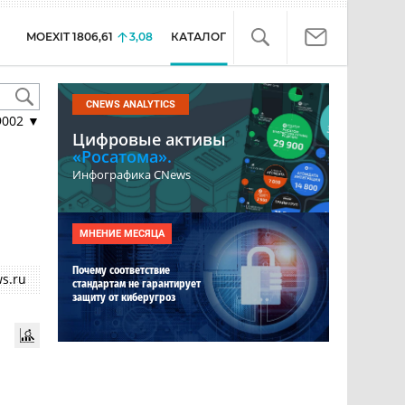
MOEXIT
1806,61
3,08
КАТАЛОГ
CNEWS ANALYTICS
9002
▼
Цифровые активы
«Росатома».
Инфографика CNews
МНЕНИЕ МЕСЯЦА
Почему соответствие
s.ru
стандартам не гарантирует
защиту от киберугроз