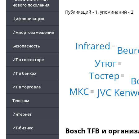
нового поколения
Публикаций - 1, упоминаний - 2
Цифровизация
Импортозамещение
Infrared
Безопасность
Beur
ИТ в госсекторе
Утюг
Тостер
ИТ в банках
B
ИТ в торговле
МКС
JVC Kenw
Телеком
Интернет
ИТ-бизнес
Bosch TFB и организ