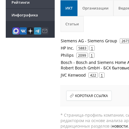
Рейтинги
ИКТ
Организации
Ведо
Инфографика
Статьи
Siemens AG - Siemens Group
267
HP Inc.
5883
1
Philips
2099
1
Bosch - Bosch and Siemens Home A
Robert Bosch GmbH - БСХ бытовы
JVC Kenwood
422
1
КОРОТКАЯ ССЫЛКА
* Страница-профиль компании, сис
редактором на основе анализа а
редакционных разделов (
новости