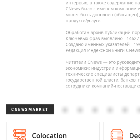
интервью, а также содержание па
CNews было с именем компании и
может быть дополнен (обогащен)
продукте/услуге.
Обработан архив публикаций порт
Ключевых фраз выявлено - 146277
Создано именных указателей - 19
Редакция Индексной книги CNews
Читатели CNews — это руководит
экономики: индустрии информаци
технические специалисты депар
государственной власти, банков,
сотрудники компаний-поставщико
CNEWSMARKET
Colocation
De