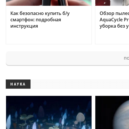
Как безопасно купить б/у
Обзор пылес
смартфон: подробная
AquaCycle Pr
инструкция
уборка без 
ПО
НАУКА