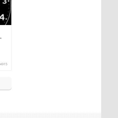
—
4915