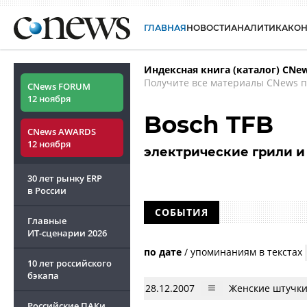
ГЛАВНАЯ
НОВОСТИ
АНАЛИТИКА
КО
Индексная книга (каталог) CNe
Получите все материалы CNews п
CNews FORUM
12 ноября
Bosch TFB
CNews AWARDS
12 ноября
электрические грили 
30 лет рынку ERP
в России
СОБЫТИЯ
Главные
ИТ-сценарии
2026
по дате
/
упоминаниям в текстах
10 лет российского
бэкапа
28.12.2007
Женские штучки
Российские ПАКи