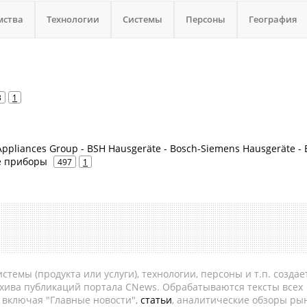
мства
Технологии
Системы
Персоны
География
3
1
ppliances Group - BSH Hausgeräte - Bosch-Siemens Hausgeräte - 
е приборы
497
1
темы (продукта или услуги), технологии, персоны и т.п. создае
рхива публикаций портала CNews. Обрабатываются тексты всех
, включая "Главные новости",
статьи
, аналитические обзоры рын