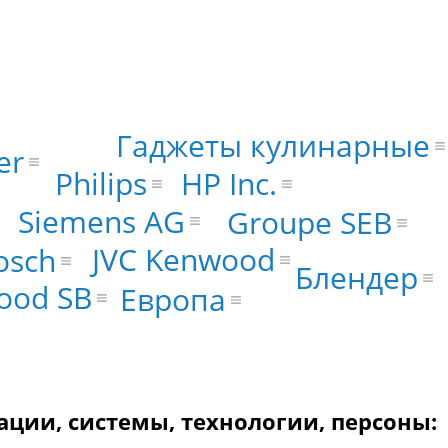
Гаджеты кулинарные
er
Philips
HP Inc.
Siemens AG
Groupe SEB
JVC Kenwood
osch
Блендер
ood SB
Европа
ации, системы, технологии, персоны: