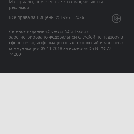
Материалы, помеченные знаком ■, являются
рекламой
Все права защищены © 1995 – 2026
Сетевое издание «CNews» («СиНьюс»)
зарегистрировано Федеральной службой по надзору в
сфере связи, информационных технологий и массовых
коммуникаций 09.11.2018 за номером Эл № ФС77 –
74283