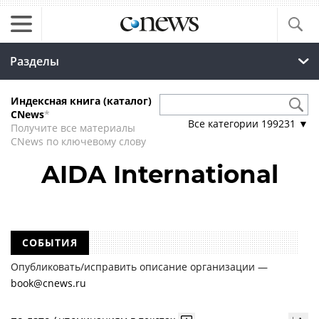
Разделы
Индексная книга (каталог)
CNews
*
Все категории
199231
▼
Получите все материалы
CNews по ключевому слову
AIDA International
СОБЫТИЯ
Опубликовать/исправить описание организации —
book@cnews.ru