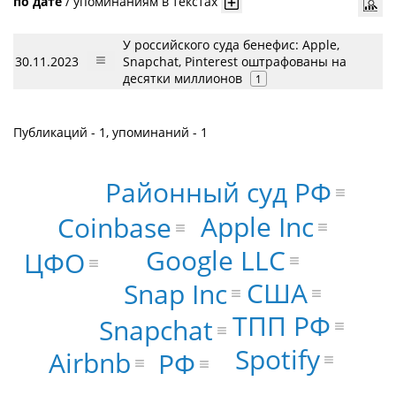
по дате
/
упоминаниям в текстах
У российского суда бенефис: Apple,
30.11.2023
Snapchat, Pinterest оштрафованы на
десятки миллионов
1
Публикаций - 1, упоминаний - 1
Районный суд РФ
Apple Inc
Coinbase
Google LLC
ЦФО
США
Snap Inc
ТПП РФ
Snapchat
Spotify
Airbnb
РФ