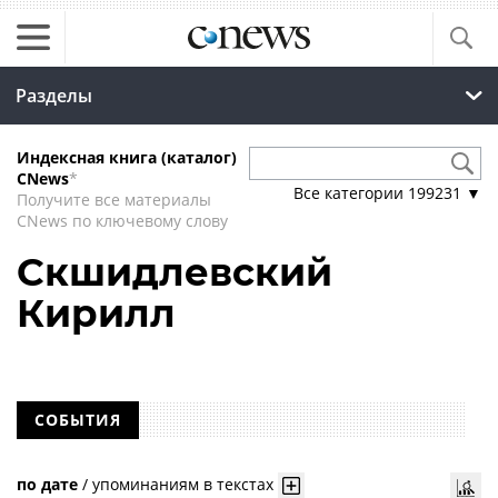
Разделы
Индексная книга (каталог)
CNews
*
Все категории
199231
▼
Получите все материалы
CNews по ключевому слову
Скшидлевский
Кирилл
СОБЫТИЯ
по дате
/
упоминаниям в текстах