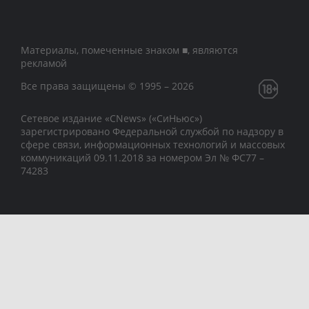
Материалы, помеченные знаком ■, являются
рекламой
Все права защищены © 1995 – 2026
Сетевое издание «CNews» («СиНьюс»)
зарегистрировано Федеральной службой по надзору в
сфере связи, информационных технологий и массовых
коммуникаций 09.11.2018 за номером Эл № ФС77 –
74283