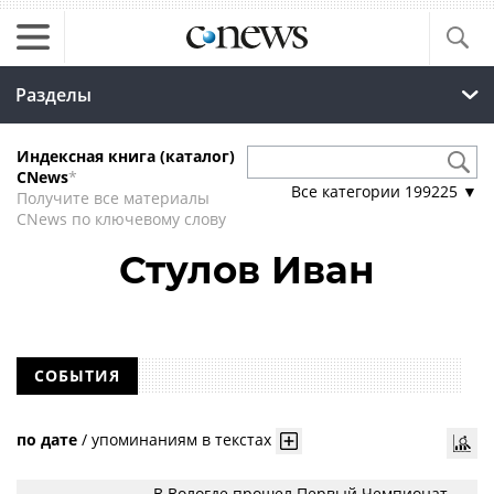
Разделы
Индексная книга (каталог)
CNews
*
Все категории
199225
▼
Получите все материалы
CNews по ключевому слову
Стулов Иван
СОБЫТИЯ
по дате
/
упоминаниям в текстах
В Вологде прошел Первый Чемпионат