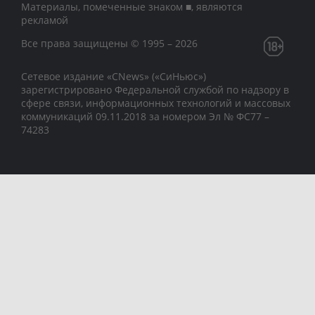
Материалы, помеченные знаком ■, являются
рекламой
Все права защищены © 1995 – 2026
Сетевое издание «CNews» («СиНьюс»)
зарегистрировано Федеральной службой по надзору в
сфере связи, информационных технологий и массовых
коммуникаций 09.11.2018 за номером Эл № ФС77 –
74283