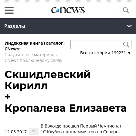
Разделы
Индексная книга (каталог)
CNews
*
Все категории
199231
▼
Получите все материалы
CNews по ключевому слову
Скшидлевский
Кирилл
+
Кропалева Елизавета
В Вологде прошел Первый Чемпионат
12.05.2017
1С:Клубов программистов по Северо-