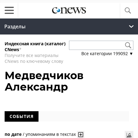
Разделы
Индексная книга (каталог)
CNews
*
Все категории
199092
▼
Получите все материалы
CNews по ключевому слову
Медведчиков
Александр
СОБЫТИЯ
по дате
/
упоминаниям в текстах