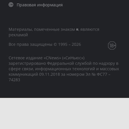
Правовая информация
Материалы, помеченные знаком ■, являются
рекламой
Все права защищены © 1995 – 2026
Сетевое издание «CNews» («СиНьюс»)
зарегистрировано Федеральной службой по надзору в
сфере связи, информационных технологий и массовых
коммуникаций 09.11.2018 за номером Эл № ФС77 –
74283