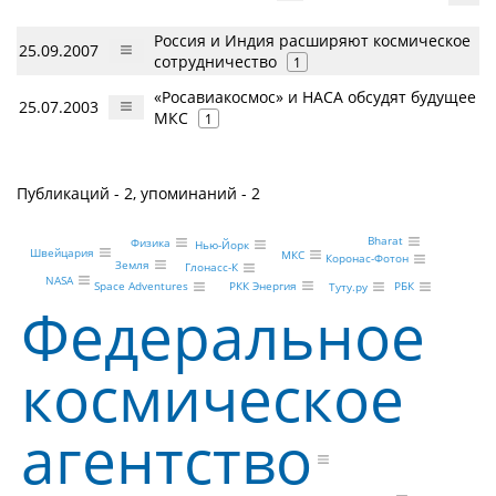
Россия и Индия расширяют космическое
25.09.2007
сотрудничество
1
«Росавиакосмос» и НАСА обсудят будущее
25.07.2003
МКС
1
Публикаций - 2, упоминаний - 2
Bharat
Физика
Нью-Йорк
Швейцария
МКС
Коронас-Фотон
Земля
Глонасс-К
NASA
РКК Энергия
Space Adventures
РБК
Туту.ру
Федеральное
космическое
агентство