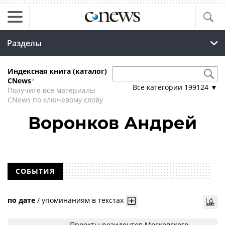
Разделы
Индексная книга (каталог)
CNews
*
Все категории
199124
▼
Получите все материалы
CNews по ключевому слову
Воронков Андрей
СОБЫТИЯ
по дате
/
упоминаниям в текстах
Проекты резидентов Московского