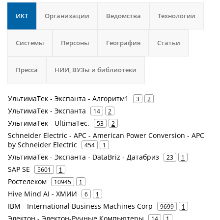
ИКТ
Организации
Ведомства
Технологии
Системы
Персоны
География
Статьи
Пресса
НИИ, ВУЗы и библиотеки
УльтимаТек - Экспанта - Алгоритм1
3
2
УльтимаТек - Экспанта
14
2
УльтимаТек - UltimaTec.
53
2
Schneider Electric - APC - American Power Conversion - APC
by Schneider Electric
454
1
УльтимаТек - Экспанта - DataBriz - Датабриз
23
1
SAP SE
5601
1
Ростелеком
10945
1
Hive Mind AI - ХМИИ
6
1
IBM - International Business Machines Corp
9699
1
Электон - Электон-Ручные Компьютеры
14
1