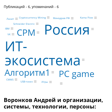
Публикаций - 6, упоминаний - 6
Cryptocurrency Mining
Kama Flow
Минздрав РФ
Ланит
Россия
Schneider Electric
CPM
IBM
VK
ИТ-
экосистема
Алгоритм1
PC game
CMMS
USB-токен
Игры
Воронков Андрей и организации,
системы, технологии, персоны: