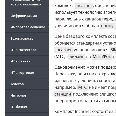
нового поколения
комплекс
Incarnet
, обеспеч
использует технологию агрег
Цифровизация
параллельных каналов переда
увеличивается общая
пропус
Импортозамещение
Цена базового комплекта сост
Безопасность
обойдется стандартная устан
Incarnet
устанавливаются
SI
ИТ в госсекторе
(МТС, «
Билайн
», «
МегаФон
»,
ИТ в банках
Одновременно может поддерж
ИТ в торговле
Через каждое из них открывае
идеальных условиях скорости 
Телеком
например,
МТС
не имеет покр
станции
подключено слишком 
Интернет
операторов остаются активным
ИТ-бизнес
Комплект Incarnet состоит и