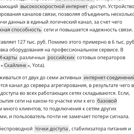
ивающий
высокоскоростной интернет
-доступ. Устройств
ирования каналов связи, позволяя объединить нескольк
чи данных в единый логический канал, за счет чего
кная способность
сети и повышается надежность связи.
авляет 127 тыс. руб. Помимо этого примерно в 6 тыс. руб
овка оборудования на профессиональном сервисе. В
M-карты
различных
российских
сотовых операторов
 «
Скайлинк
», Yota).
иваться от двух до семи активных
интернет-соединени
тся канал до сервера агрегирования, в результате чего в
доступа во всех работающих сетях складываются. Если,
ытия сети на каком-то участке или к его
базовой
много клиентов, то подключения к сетям других
и, и пользователь почти не замечает потери сигнала.
з беспроводной
точки доступа
, стабилизатора питания и