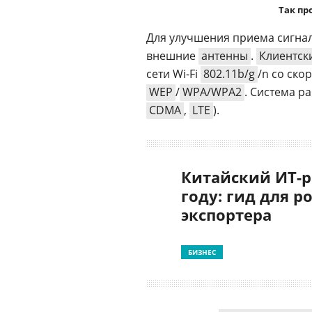
Так пр
Для улучшения приема сигна
внешние
антенны
.
Клиентск
сети Wi-Fi
802.11b/g
/n со ско
WEP
/
WPA/WPA2
. Система р
CDMA
,
LTE
).
Китайский ИТ-р
году: гид для р
экспортера
БИЗНЕС