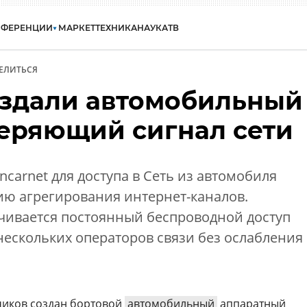
НФЕРЕНЦИИ
МАРКЕТ
ТЕХНИКА
НАУКА
ТВ
ЕЛИТЬСЯ
оздали автомобильный
теряющий сигнал сети
ncarnet для доступа в Сеть из автомобиля
ию агрегирования интернет-каналов.
ечивается постоянный беспроводной доступ
 нескольких операторов связи без ослабления
чиков создан бортовой
автомобильный
аппаратный