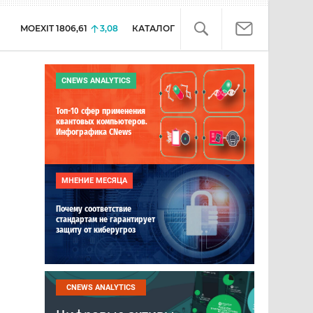
MOEXIT
1806,61
3,08
КАТАЛОГ
CNEWS ANALYTICS
Топ-10 сфер применения
квантовых компьютеров.
Инфографика CNews
МНЕНИЕ МЕСЯЦА
Почему соответствие
стандартам не гарантирует
защиту от киберугроз
CNEWS ANALYTICS