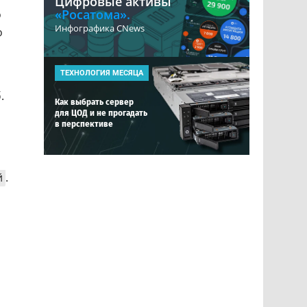
Цифровые активы
«Росатома».
о
Инфографика CNews
о
ТЕХНОЛОГИЯ МЕСЯЦА
.
Как выбрать сервер
для ЦОД и не прогадать
в перспективе
й
.