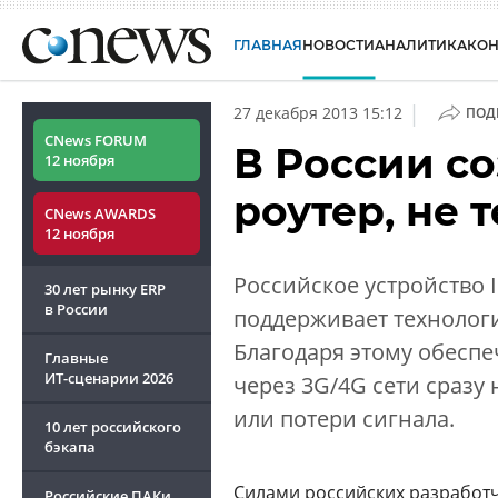
ГЛАВНАЯ
НОВОСТИ
АНАЛИТИКА
КО
|
27 декабря 2013 15:12
ПОД
CNews FORUM
В России с
12 ноября
роутер, не 
CNews AWARDS
12 ноября
Российское устройство I
30 лет рынку ERP
в России
поддерживает технолог
Благодаря этому обесп
Главные
ИТ-сценарии
2026
через 3G/4G сети сразу
или потери сигнала.
10 лет российского
бэкапа
Силами российских разработ
Российские ПАКи