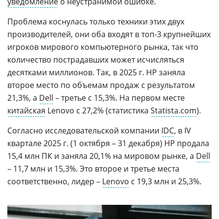
уведомление
о неустранимой ошибке.
Проблема коснулась только техники этих двух
производителей, они оба входят в топ-3 крупнейших
игроков мирового компьютерного рынка, так что
количество пострадавших может исчисляться
десятками миллионов. Так, в 2025 г. HP заняла
второе место по объемам продаж с результатом
21,3%, а
Dell
– третье с 15,3%. На первом месте
китайская
Lenovo с 27,2% (статистика
Statista.com
).
Согласно исследовательской компании
IDC
, в IV
квартале 2025 г. (1 октября – 31 декабря) HP продала
15,4 млн ПК и заняла 20,1% на мировом рынке, а
Dell
– 11,7 млн и 15,3%. Это второе и третье места
соответственно, лидер –
Lenovo
с 19,3 млн и 25,3%.