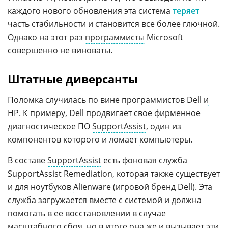
каждого нового обновления эта система
теряет
часть стабильности и становится все более глючной.
Однако на этот раз
программисты
Microsoft
совершенно не виноваты.
Штатные диверсанты
Поломка случилась по вине
программистов
Dell и
HP. К примеру, Dell продвигает свое фирменное
диагностическое ПО
SupportAssist
, один из
компонентов которого и ломает
компьютеры
.
В составе
SupportAssist
есть фоновая служба
SupportAssist Remediation, которая также существует
и для
ноутбуков
Alienware
(игровой бренд Dell). Эта
служба загружается вместе с системой и должна
помогать в ее восстановлении в случае
масштабного сбоя, но в итоге она же и вызывает эти