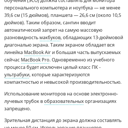
обучения (ЭСО) должна составлять для монитора
персонального компьютера и ноутбука — не менее
39,6 см (15 дюймов), планшета — 26,6 см (около 10,5
дюймов). Таким образом, санпин вводит
автоматический запрет на самую массовую
разновидность
макбуков
, обладающих 13-дюймовой
диагональю экрана. Таким экраном обладает вся
линейка
MacBook Air
и большая часть выпускаемых
сейчас
MacBook Pro
. Одновременно из учебного
процесса будет исключен целый класс ПК -
ультрабуки
, которые характеризуются
компактностью и невысокой производительностью.
Использование мониторов на основе электронно-
лучевых трубок в
образовательных
организациях
запрещено.
Зрительная дистанция до экрана должна составлять
не менее 50 см. Использование планшетов