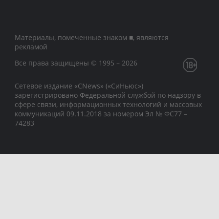
Материалы, помеченные знаком ■, являются
рекламой
Все права защищены © 1995 – 2026
Сетевое издание «CNews» («СиНьюс»)
зарегистрировано Федеральной службой по надзору в
сфере связи, информационных технологий и массовых
коммуникаций 09.11.2018 за номером Эл № ФС77 –
74283