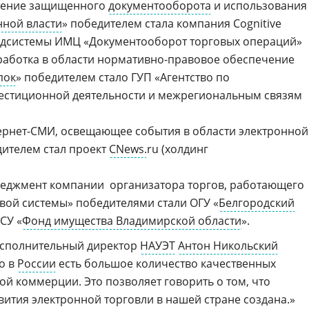
шение защищенного
документооборота
и использования
нной власти
» победителем стала компания Cognitive
подсистемы ИМЦ «Документооборот торговых операций»
аботка в области
нормативно-правовое
обеспечение
пок
» победителем стало ГУП «Агентство по
вестиционной деятельности и межрегиональным связям
ернет-СМИ,
освещающее события в области электронной
ителем стал проект
CNews.
ru (холдинг
джмент компании  организатора торгов, работающего
овой системы» победителями стали ОГУ «
Белгородский
СУ «
Фонд имущества Владимирской области
».
исполнительный директор
НАУЭТ
Антон Никольский
то в
России
есть большое количество качественных
ой коммерции. Это позволяет говорить о том, что
вития электронной торговли в нашей стране создана.»