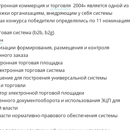
тронная коммерция и
торговля
 2004» является одной из
ржки организациям, внедряющим у себя системы
ках конкурса победители определялись по 11 номинация
овая система (b2b, b2g)
ин
изации формирования, размещения и контроля
нного заказа
тронная торговая площадка
ектронная торговая система
ение для построения универсальной системы
и торговли
тор
электронной торговой площадки
нного документооборота и использования ЭЦП для
й власти
ласти
нормативно-правового
обеспечения системы