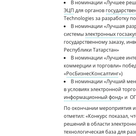
В номинации «Лучшее ре
ЭЦП
для органов
государстве
Technologies за разработку 
В номинации «Лучшая разр
системы
электронных госзаку
государственному заказу, ин
Республики Татарстан»
В номинации «Лучшее
инт
коммерции и торговли» побед
«
РосБизнесКонсалтинг
»)
В номинации «Лучший мене
в условиях электронной торг
информационный фонд
» и ОГ
По окончании мероприятия 
отметил: «Конкурс показал, ч
решений в области электронн
технологическая база для раз