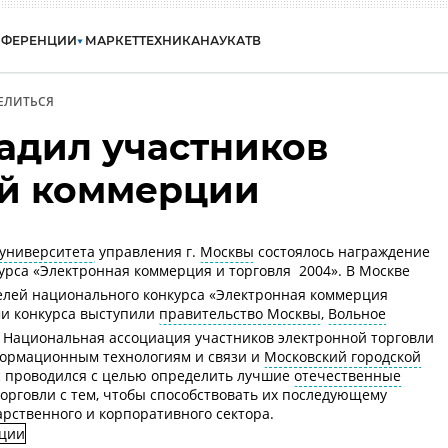
НФЕРЕНЦИИ
МАРКЕТ
ТЕХНИКА
НАУКА
ТВ
ЕЛИТЬСЯ
адил участников
й коммерции
 университета
управления г.
Москвы
состоялось награждение
рса «Электронная коммерция и торговля  2004». В Москве
елей национального конкурса «Электронная коммерция
ами конкурса выступили
правительство Москвы
,
Вольное
, Национальная ассоциация участников электронной торговли
ормационным технологиям и связи и
Московский городской
с проводился с целью определить лучшие
отечественные
орговли с тем, чтобы способствовать их последующему
рственного и корпоративного сектора.