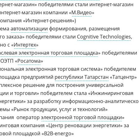
ернет-магазин»
победителями стали
интернет-магазин
интернет-магазин
компании «
М.Видео
»
(компания
«Интернет-решения»)
тема
автоматизации
формирования, размещения
го заказа» победителями стали
Cognitive Technologies
,
но с «
Интертех
»
аслевая электронная торговая площадка
» победителями
 ОЭТП «
Росатома
»
ональная электронная торговая система» победителем
площадка предприятий
республики Татарстан
«Татцентр»
плексное решение для построения универсальной
ции и торговли» победителем стала «Инжиниринговая
ергетики» за разработку
информационно-аналитическо
емы «Рынок продукции, услуг и технологий»
ания  оператор
электронной торговой площадки
»
инговая компания «Центр реновации энергетики» за
говой площадкой
«B2B-energo»