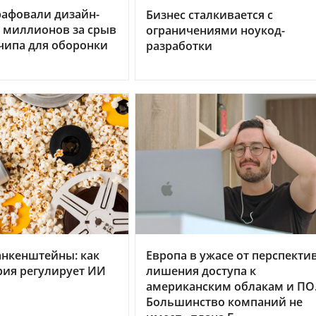
рафовали дизайн-
Бизнес сталкивается с
0 миллионов за срыв
ограничениями ноукод-
чипа для оборонки
разработки
анкенштейны: как
Европа в ужасе от перспекти
рия регулирует ИИ
лишения доступа к
американским облакам и ПО
Большинство компаний не