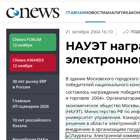
ГЛАВНАЯ
НОВОСТИ
АНАЛИТИКА
КО
|
21 октября 2004 16:10
ПОД
CNews FORUM
НАУЭТ нагр
12 ноября
электронно
CNews AWARDS
12 ноября
В здании
Московского городского
30 лет рынку ERP
победителей национального конку
в России
состоялось награждение победит
и торговля  2004». Организатор
Главные
экономическое общество Москвы
ИТ-сценарии
2026
(
НАУЭТ
),
Министерство РФ
по инф
университет управления
. Конкур
10 лет российского
решения
в области электронной т
бэкапа
внедрению в организациях госуда
Российские ПАКи