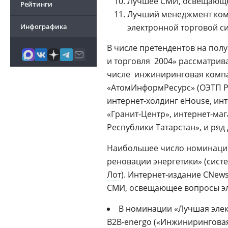
Лучшее СМИ, освещающ
Рейтинги
Лучший менеджмент комп
Инфографика
электронной торговой с
В числе претендентов на по
и торговля  2004» рассматри
числе  инжиниринговая комп
«АтомИнформРесурс» (ОЭТП Р
интернет-холдинг
eHouse,
инт
«Гранит-Центр»,
интернет-маг
Республики Татарстан», и ряд
Наибольшее число номинаци
реновации энергетики» (систем
Лот
).
Интернет-издание
CNews
СМИ, освещающее вопросы эл
В номинации «Лучшая элек
B2B-energo
(«
Инжиниринговая