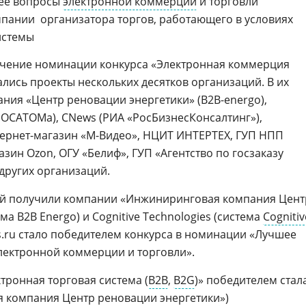
ее вопросы
электронной коммерции
и торговли
ании  организатора торгов, работающего в условиях
истемы
лучение номинации конкурса «Электронная коммерция
вались проекты нескольких десятков организаций. В их
ания «Центр реновации энергетики»
(B2B-energo),
ОСАТОМа), CNews (РИА «РосБизнесКонсалтинг»),
ернет-магазин
«М-Видео»,
НЦИТ ИНТЕРТЕХ, ГУП НПП
азин
Ozon, ОГУ «Белиф», ГУП «Агентство по госзаказу
 других организаций.
й получили компании «Инжиниринговая компания Цент
а В2В Energo) и Cognitive Technologies (система
Cognitiv
.ru стало победителем конкурса в номинации «Лучшее
ектронной коммерции и торговли».
тронная торговая система (
B2B
,
B2G
)» победителем стал
 компания Центр реновации энергетики
»)