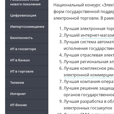
нового поколения
Национальный конкурс «Элек
форм государственной подде
Цифровизация
электронной торговли. В рам
Импортозамещение
Лучшая электронная торг
Лучший
интернет-магаз
Безопасность
Лучшая система автомат
исполнения государстве
ИТ в госсекторе
Лучшая отраслевая элек
ИТ в банках
Лучшая региональная эл
Лучшее комплексное реш
ИТ в торговле
электронной коммерции
Лучшая
компания-опера
Телеком
Лучшее решение защище
Интернет
органов государственно
Лучшая разработка в об
ИТ-бизнес
электронных госзакупок