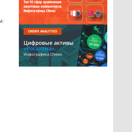
Топ-10 сфер применения
квантовых компьютеров.
Инфографика CNews
м:
CNEWS ANALYTICS
Цифровые активы
«Росатома».
Инфографика CNews