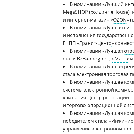
В номинации «Лучший
инт
MegaSHOP (холдинг
eHouse
),
и
интернет-магазин
«
OZON
» 
В номинации «Лучшая сис
и исполнения государственно
ГНПП
«
Гранит-Центр
»
совмест
В номинации «Лучшая
отр
стали
B2B-energo.ru,
eMatrix
и
В номинации «Лучшая реги
стала электронная торговая 
В номинации «Лучшее ком
системы электронной коммер
компания Центр реновации эн
и
торгово-операционной
сист
В номинации «Лучшая комп
победителем стала «Инжинир
управление электронной тор