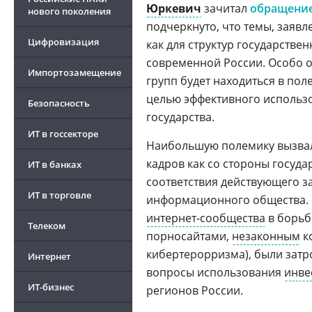
Юркевич
зачитал
обращени
нового поколения
подчеркнуто, что темы, заяв
Цифровизация
как для структур государстве
современной России. Особо о
Импортозамещение
групп будет находиться в по
целью эффективного использо
Безопасность
государства.
ИТ в госсекторе
Наибольшую полемику вызвал
кадров как со стороны госуда
ИТ в банках
соответствия действующего з
ИТ в торговле
информационного общества. 
интернет-сообщества
в борьб
Телеком
порносайтами,
незаконным
к
кибертерорризма), были зат
Интернет
вопросы использования
инве
ИТ-бизнес
регионов России.