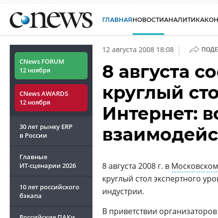
ГЛАВНАЯ
НОВОСТИ
АНАЛИТИКА
КО
|
12 августа 2008 18:08
ПОДЕ
CNews FORUM
8 августа с
12 ноября
круглый сто
CNews AWARDS
12 ноября
Интернет: 
30 лет рынку ERP
взаимодейс
в России
Главные
8 августа 2008 г. в
Московско
ИТ-сценарии
2026
круглый стол экспертного уро
10 лет российского
индустрии.
бэкапа
В приветствии организаторов
Российские ПАКи