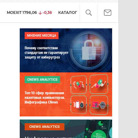
MOEXIT
1796,06
-0,36
КАТАЛОГ
МНЕНИЕ МЕСЯЦА
Почему соответствие
стандартам не гарантирует
защиту от киберугроз
CNEWS ANALYTICS
Топ-10 сфер применения
квантовых компьютеров.
Инфографика CNews
CNEWS ANALYTICS