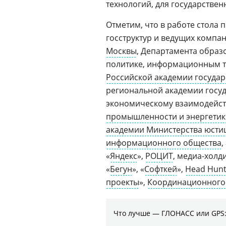
технологий, для государстве
Отметим, что в работе стола 
госструктур и ведущих компа
Москвы
, Департамента образ
политике, информационным т
Российской академии госуда
региональной академии госу
экономическому взаимодейс
промышленности и энергетик
академии Министерства юсти
информационного общества
,
«
Яндекс
»,
РОЦИТ
, медиа-холд
«
Бегун
», «
Софткей
»,
Head Hunt
проекты
»,
Координационного
Что лучше — ГЛОНАСС или GPS: