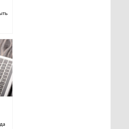
ыть
ода