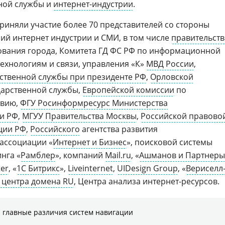
нной службы и
интернет-индустрии
.
приняли участие более 70 представителей со стороны
ний интернет индустрии и СМИ, в том числе
правительств
ования города, Комитета ГД ФС РФ по информационной
ехнологиям и связи, управления «К»
МВД России
,
рственной службы при президенте РФ
,
Орловской
дарственной службы,
Европейской комиссии
по
твию,
ФГУ Росинформресурс Министерства
и РФ
,
МГУУ Правительства Москвы
,
Российской правово
ции РФ
,
Российского
агентства развития
 ассоциации «
Интернет и Бизнес
», поисковой системы
инга «
Рамблер
», компаний
Mail.ru
, «
Ашманов и Партнеры
er
, «
1С Битрикс
»,
Liveinternet
,
UIDesign Group
, «
Вериселл
 центра домена RU
, Центра анализа интернет-ресурсов.
 главные различия систем навигации