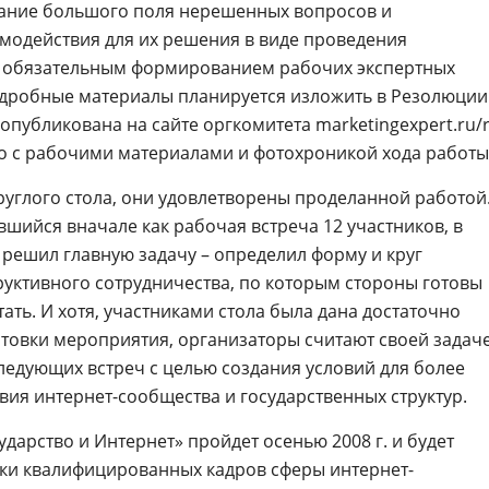
ание большого поля нерешенных вопросов и
модействия для их решения в виде проведения
 с обязательным формированием рабочих экспертных
одробные материалы планируется изложить в Резолюции
 опубликована на сайте оргкомитета marketingexpert.ru/r
о с рабочими материалами и фотохроникой хода работы
руглого стола, они удовлетворены проделанной работой
шийся вначале как рабочая встреча 12 участников, в
ешил главную задачу – определил форму и круг
уктивного сотрудничества, по которым стороны готовы
ать. И хотя, участниками стола была дана достаточно
товки мероприятия, организаторы считают своей задач
ледующих встреч с целью создания условий для более
вия интернет-сообщества и государственных структур.
дарство и Интернет» пройдет осенью 2008 г. и будет
ки квалифицированных кадров сферы интернет-