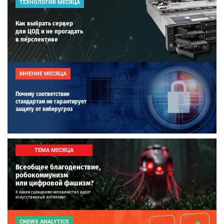
ТЕХНОЛОГИЯ МЕСЯЦА
Как выбрать сервер
для ЦОД и не прогадать
в перспективе
МНЕНИЕ МЕСЯЦА
Почему соответствие
стандартам не гарантирует
защиту от киберугроз
ТЕМА МЕСЯЦА
Всеобщее благоденствие,
робокоммунизм
или цифровой фашизм?
К каким сценариям человечество ведет
искусственный интеллект
CNEWS ANALYTICS