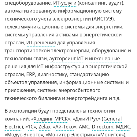
спецоборудование,
ИТ-услуги
(консалтинг, аудит),
автоматизированную информационную систему
технического учета электроэнергии (АИСТУЭ),
телекоммуникационные системы для энергетики,
системы управления активами в энергетической
отрасли,
ИТ-решения
для управления
транспортировкой электроэнергии, оборудование и
технологии связи,
аутсорсинг ИТ
и
инженерные
решения для ИТ-инфраструктуры в энергетической
отрасли,
ERP
, диагностику, стандартизацию
объектов управления, информационные системы и
приложения, системы энергосбытового
технического
биллинга
и энерготрейдинга и т.д.
В экспозиции будут представлены технологии
компаний: «
Холдинг МРСК
», «ДжиИ Рус» (
General
Electric
), «
1С
»,
Zelax
, «
Ай-Теко
», АМС,
Directum
,
МДИС
,
«
Модус-Энерго
», «
Монитор Электрик
» («
Монител
»),