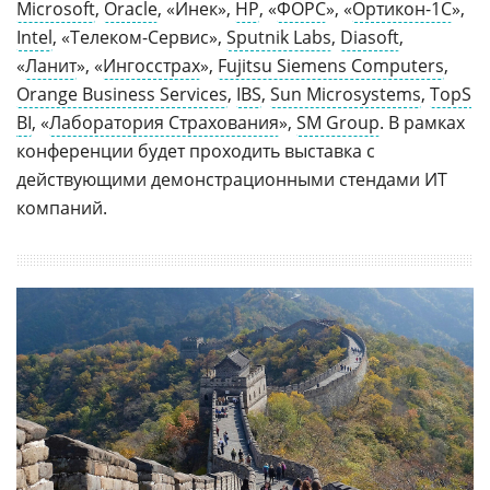
Microsoft
,
Oracle
, «Инек»,
HP
, «
ФОРС
», «
Ортикон-1С
»,
Intel
, «Телеком-Сервис»,
Sputnik Labs
,
Diasoft
,
«
Ланит
», «
Ингосстрах
»,
Fujitsu Siemens Computers
,
Orange Business Services
,
IBS
,
Sun Microsystems
,
TopS
BI
, «
Лаборатория Страхования
»,
SM Group
. В рамках
конференции будет проходить выставка с
действующими демонстрационными стендами ИТ
компаний.