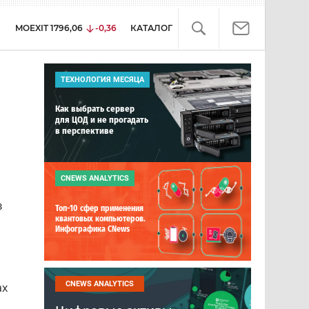
MOEXIT
1796,06
-0,36
КАТАЛОГ
ТЕХНОЛОГИЯ МЕСЯЦА
Как выбрать сервер
для ЦОД и не прогадать
в перспективе
CNEWS ANALYTICS
в
Топ-10 сфер применения
квантовых компьютеров.
Инфографика CNews
CNEWS ANALYTICS
ах