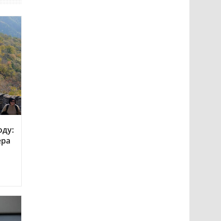
оду:
ера