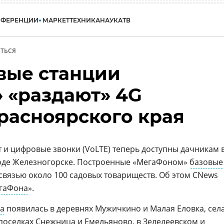
НФЕРЕНЦИИ
МАРКЕТ
ТЕХНИКА
НАУКА
ТВ
ТЬСЯ
вые станции
 «раздают» 4G
расноярского края
и цифровые звонки (VoLTE) теперь доступны дачникам 
оде Железногорске. Построенные «МегаФоном»
базовые
связью около 100 садовых товариществ. Об этом CNews
гаФона
».
ра
появилась в деревнях Мужичкино и Малая Еловка, сел
 поселках Снежница и
Емельяново
, в Зеледеевском и