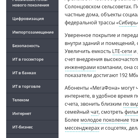
нового поколения
Солонцовском сельсоветах. П
частные дома, объекты социа
Цифровизация
федеральной трассы «
Сибирь
Импортозамещение
Уверенное покрытие и переда
внутри зданий и помещений, 
Безопасность
Увеличить емкость
LTE-сети
и 
счет внедрения высокочастот
ИТ в госсекторе
инженерами
компании, она с
ИТ в банках
показатели достигают 192 Мби
ИТ в торговле
Абоненты «МегаФона» могут ч
интернете, в удобное время 
Телеком
счета, звонить близким
по ви
семейный
чат
, смотреть
филь
Интернет
Более
молодое поколение
тож
ИТ-бизнес
мессенджерах
и соцсетях, де