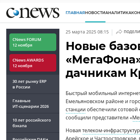
ГЛАВНАЯ
НОВОСТИ
АНАЛИТИКА
КО
|
25 марта 2025 08:15
ПОДЕЛИ
CNews FORUM
Новые базо
12 ноября
«МегаФона»
CNews AWARDS
12 ноября
дачникам К
30 лет рынку ERP
в России
Быстрый мобильный интернет 
Главные
Емельяновском районе и гор
ИТ-сценарии
2026
станции
обеспечили сотовой 
сообщили представители «
Ме
10 лет российского
бэкапа
Новая
телеком-инфраструкту
Арейское и Частоостровское,
Российские ПАКи