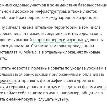
омимо садовых участков в зоне действия базовых станц
льной и дорожной инфраструктуры, а также участок
» вблизи Красноярского международного аэропорта.
чу сигнала на значительной территории, в том числе
обеспечивают низкие и средние частотные диапазоны.
достичь высокой
скорости передачи данных
удалось за
ного диапазона. Согласно замерам, проведенным
оставляет 70
Мбит
/с, а в отдельных локациях пиковые
т/с.
итать новости и полезные советы по уходу за урожаем в
пользоваться банковскими приложениями и оплачивать
деосвязи
, отправлять фотографии своего урожая в
мы и сериалы
, узнавать
погоду
и следить за фазами
луны
е найдет себе занятие по душе, например, общаться в
лать
онлайн-покупки
, слушать музыку.