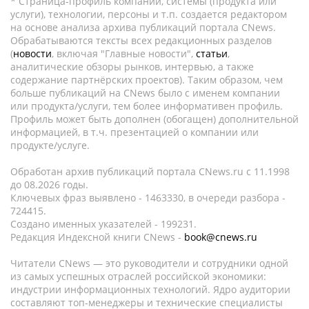
* Страница-профиль компании, системы (продукта или
услуги), технологии, персоны и т.п. создается редактором
на основе анализа архива публикаций портала CNews.
Обрабатываются тексты всех редакционных разделов
(
новости
, включая "Главные новости",
статьи
,
аналитические обзоры рынков, интервью, а также
содержание партнёрских проектов). Таким образом, чем
больше публикаций на CNews было с именем компании
или продукта/услуги, тем более информативен профиль.
Профиль может быть дополнен (обогащен) дополнительной
информацией, в т.ч. презентацией о компании или
продукте/услуге.
Обработан архив публикаций портала CNews.ru c 11.1998
до 08.2026 годы.
Ключевых фраз выявлено - 1463330, в очереди разбора -
724415.
Создано именных указателей - 199231.
Редакция Индексной книги CNews -
book@cnews.ru
Читатели CNews — это руководители и сотрудники одной
из самых успешных отраслей российской экономики:
индустрии информационных технологий. Ядро аудитории
составляют топ-менеджеры и технические специалисты