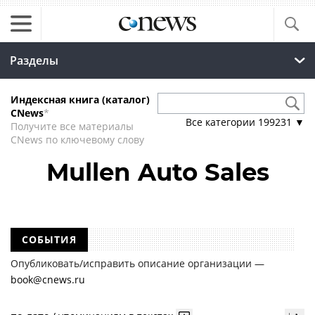
Разделы
Индексная книга (каталог)
CNews
*
Все категории
199231
▼
Получите все материалы
CNews по ключевому слову
Mullen Auto Sales
СОБЫТИЯ
Опубликовать/исправить описание организации —
book@cnews.ru