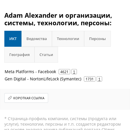
Adam Alexander и организации,
системы, технологии, персоны:
ИКТ
Ведомства
Технологии
Персоны
География
Статьи
Meta Platforms - Facebook
4621
1
Gen Digital - NortonLifeLock (Symantec)
1731
1
КОРОТКАЯ ССЫЛКА
* Страница-профиль компании, системы (продукта или
услуги), технологии, персоны и т.п. создается редактором
на основе анализа архива публикаций портала CNews.