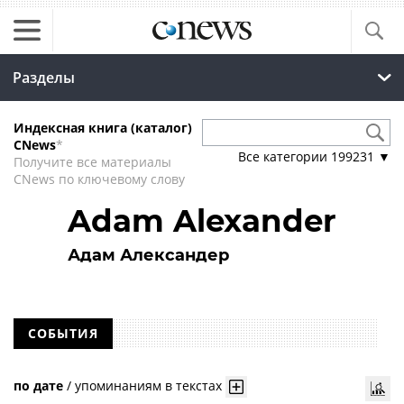
Разделы
Индексная книга (каталог)
CNews
*
Все категории
199231
▼
Получите все материалы
CNews по ключевому слову
Adam Alexander
Адам Александер
СОБЫТИЯ
по дате
/
упоминаниям в текстах