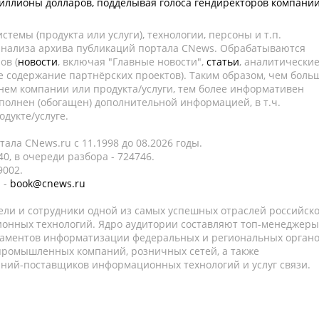
иллионы долларов, подделывая голоса гендиректоров компани
темы (продукта или услуги), технологии, персоны и т.п.
 анализа архива публикаций портала CNews. Обрабатываются
ов (
новости
, включая "Главные новости",
статьи
, аналитически
е содержание партнёрских проектов). Таким образом, чем боль
нем компании или продукта/услуги, тем более информативен
полнен (обогащен) дополнительной информацией, в т.ч.
дукте/услуге.
ала CNews.ru c 11.1998 до 08.2026 годы.
0, в очереди разбора - 724746.
9002.
 -
book@cnews.ru
ели и сотрудники одной из самых успешных отраслей российск
онных технологий. Ядро аудитории составляют топ-менеджеры
таментов информатизации федеральных и региональных орган
 промышленных компаний, розничных сетей, а также
аний-поставщиков информационных технологий и услуг связи.