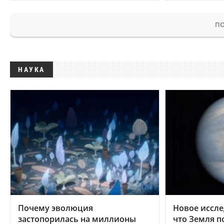
ПО
НАУКА
Почему эволюция
Новое иссле
застопорилась на миллионы
что Земля п