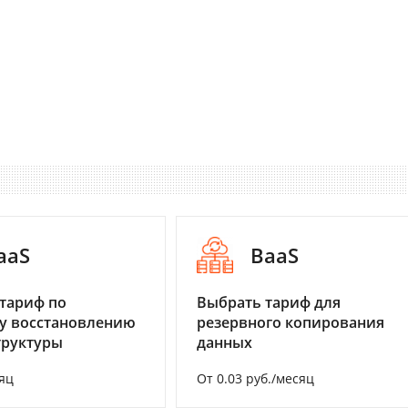
aaS
BaaS
тариф по
Выбрать тариф для
у восстановлению
резервного копирования
труктуры
данных
яц
От 0.03 руб./месяц