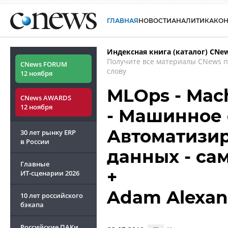
ГЛАВНАЯ
НОВОСТИ
АНАЛИТИКА
КО
Индексная книга (каталог) CNe
Получите все материалы CNews 
CNews FORUM
слову
12 ноября
MLOps - Mach
CNews AWARDS
12 ноября
- Машинное 
Автоматизир
30 лет рынку ERP
в России
данных - са
Главные
+
ИТ-сценарии
2026
Adam Alexan
10 лет российского
бэкапа
Российские ПАКи