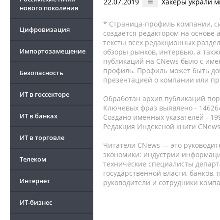
22.07.2019
Хакеры украли м
нового поколения
* Страница-профиль компании, сис
Цифровизация
создается редактором на основе
тексты всех редакционных раздел
Импортозамещение
обзоры рынков, интервью, а такж
публикаций на CNews было с име
профиль. Профиль может быть до
Безопасность
презентацией о компании или про
ИТ в госсекторе
Обработан архив публикаций порт
Ключевых фраз выявлено - 146264
ИТ в банках
Создано именных указателей - 19
Редакция Индексной книги CNews
ИТ в торговле
Читатели CNews — это руководит
экономики: индустрии информаци
Телеком
технические специалисты депар
государственной власти, банков,
Интернет
руководители и сотрудники комп
ИТ-бизнес