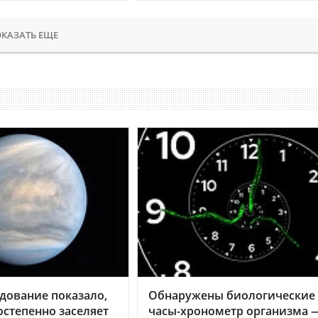
КАЗАТЬ ЕЩЕ
дование показало,
Обнаружены биологические
остепенно заселяет
часы-хронометр организма 