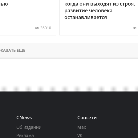
нью
когда они выходят из строя,
развитие человека
останавливается
36010
КАЗАТЬ ЕЩЕ
CNews
Соцсети
Об издании
Max
Реклама
VK