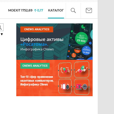
MOEXIT
1752,69
0,17
КАТАЛОГ
CNEWS ANALYTICS
▼
Цифровые активы
«Росатома».
Инфографика CNews
CNEWS ANALYTICS
Топ-10 сфер применения
квантовых компьютеров.
Инфографика CNews