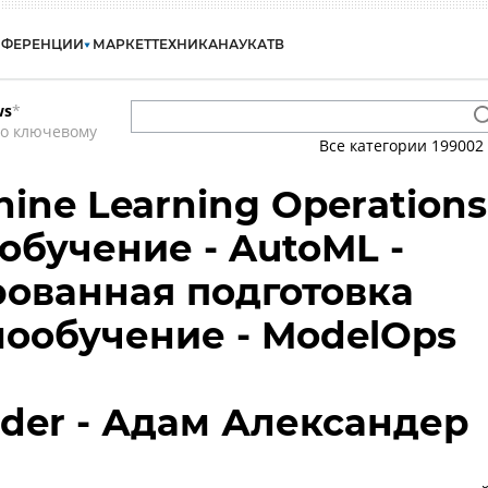
НФЕРЕНЦИИ
МАРКЕТ
ТЕХНИКА
НАУКА
ТВ
ws
*
по ключевому
Все категории
199002
ine Learning Operations
обучение - AutoML -
ованная подготовка
мообучение - ModelOps
der - Адам Александер