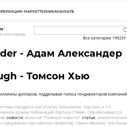
НФЕРЕНЦИИ
МАРКЕТ
ТЕХНИКА
НАУКА
ТВ
ws
*
по ключевому
Все категории
199231
der - Адам Александер
gh - Томсон Хью
иллионы долларов, подделывая голоса гендиректоров компани
темы (продукта или услуги), технологии, персоны и т.п.
 анализа архива публикаций портала CNews. Обрабатываются
ов (
новости
, включая "Главные новости",
статьи
, аналитически
е содержание партнёрских проектов). Таким образом, чем боль