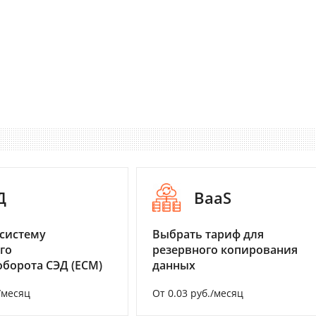
Д
BaaS
систему
Выбрать тариф для
го
резервного копирования
борота СЭД (ECM)
данных
/месяц
От 0.03 руб./месяц