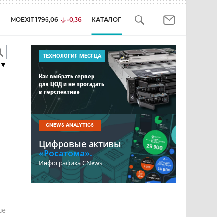
MOEXIT
1796,06
-0,36
КАТАЛОГ
ТЕХНОЛОГИЯ МЕСЯЦА
▼
Как выбрать сервер
для ЦОД и не прогадать
в перспективе
CNEWS ANALYTICS
Цифровые активы
«Росатома».
й
Инфографика CNews
е
ше