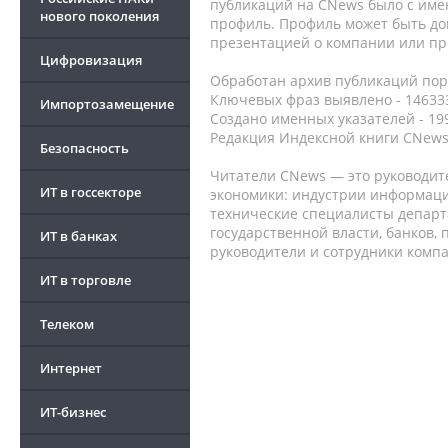
публикаций на CNews было с име
нового поколения
профиль. Профиль может быть до
презентацией о компании или про
Цифровизация
Обработан архив публикаций порт
Ключевых фраз выявлено - 146333
Импортозамещение
Создано именных указателей - 19
Редакция Индексной книги CNews
Безопасность
Читатели CNews — это руководит
ИТ в госсекторе
экономики: индустрии информаци
технические специалисты депар
государственной власти, банков,
ИТ в банках
руководители и сотрудники комп
ИТ в торговле
Телеком
Интернет
ИТ-бизнес