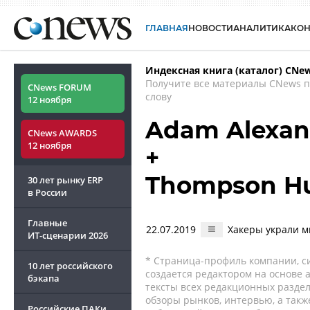
ГЛАВНАЯ
НОВОСТИ
АНАЛИТИКА
КО
Индексная книга (каталог) CNe
Получите все материалы CNews 
CNews FORUM
слову
12 ноября
Adam Alexan
CNews AWARDS
12 ноября
+
Thompson Hu
30 лет рынку ERP
в России
Главные
22.07.2019
Хакеры украли м
ИТ-сценарии
2026
* Страница-профиль компании, сис
10 лет российского
создается редактором на основе
бэкапа
тексты всех редакционных раздел
обзоры рынков, интервью, а такж
Российские ПАКи