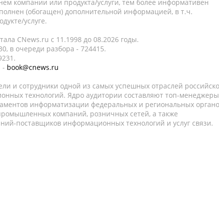
нем компании или продукта/услуги, тем более информативен
полнен (обогащен) дополнительной информацией, в т.ч.
дукте/услуге.
ала CNews.ru c 11.1998 до 08.2026 годы.
0, в очереди разбора - 724415.
9231.
 -
book@cnews.ru
ели и сотрудники одной из самых успешных отраслей российск
онных технологий. Ядро аудитории составляют топ-менеджеры
таментов информатизации федеральных и региональных орган
 промышленных компаний, розничных сетей, а также
аний-поставщиков информационных технологий и услуг связи.