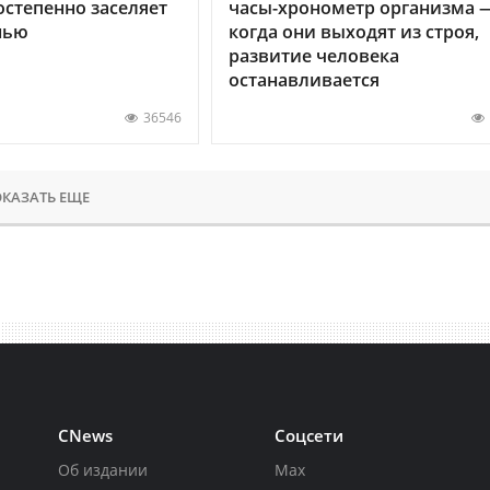
остепенно заселяет
часы-хронометр организма 
нью
когда они выходят из строя,
развитие человека
останавливается
36546
КАЗАТЬ ЕЩЕ
CNews
Соцсети
Об издании
Max