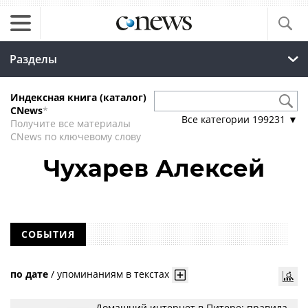
Разделы
Индексная книга (каталог)
CNews
*
Все категории
199231
▼
Получите все материалы
CNews по ключевому слову
Чухарев Алексей
СОБЫТИЯ
по дате
/
упоминаниям в текстах
Домашний интернет в Питере: правила