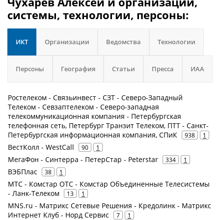
Чухарев Алексей и организации,
системы, технологии, персоны:
ИКТ
Организации
Ведомства
Технологии
Персоны
География
Статьи
Пресса
ИАА
Ростелеком - Связьинвест - СЗТ - Северо-Западный
Телеком - Севзаптелеком - Северо-западная
телекоммуникационная компания - Петербургская
телефонная сеть, Петербург Транзит Телеком, ПТТ - Санкт-
Петербургская информационная компания, СПиК
938
1
ВестКолл - WestCall
90
1
МегаФон - Синтерра - ПетерСтар - Peterstar
334
1
ВЭБПлас
38
1
МТС - Комстар ОТС - Комстар Объединенные Телесистемы
- Ланк-Телеком
13
1
MNS.ru - Матрикс Сетевые Решения - Кредолинк - Матрикс
Интернет Клуб - Норд Сервис
7
1