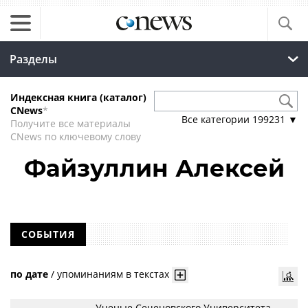
Разделы
Индексная книга (каталог)
CNews
*
Все категории
199231
▼
Получите все материалы
CNews по ключевому слову
Файзуллин Алексей
СОБЫТИЯ
по дате
/
упоминаниям в текстах
Ученые Сеченовского Университета