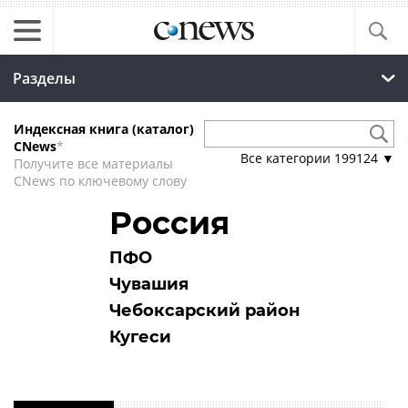
Разделы
Индексная книга (каталог)
CNews
*
Все категории
199124
▼
Получите все материалы
CNews по ключевому слову
Россия
ПФО
Чувашия
Чебоксарский район
Кугеси