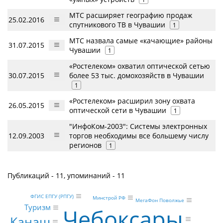
МТС расширяет географию продаж
25.02.2016
спутникового ТВ в Чувашии
1
МТС назвала самые «качающие» районы
31.07.2015
Чувашии
1
«Ростелеком» охватил оптической сетью
30.07.2015
более 53 тыс. домохозяйств в Чувашии
1
«Ростелеком» расширил зону охвата
26.05.2015
оптической сети в Чувашии
1
"ИнфоКом-2003": Системы электронных
12.09.2003
торгов необходимы все большему числу
регионов
1
Публикаций - 11, упоминаний - 11
ФГИС ЕПГУ (РПГУ)
Минстрой РФ
МегаФон Поволжье
Туризм
Чебоксары
Канаш