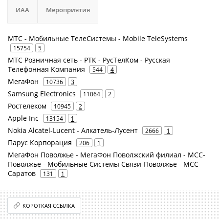
ИАА
Мероприятия
МТС - Мобильные ТелеСистемы - Mobile TeleSystems
15754
5
МТС Розничная сеть - РТК - РусТелКом - Русская
Телефонная Компания
544
4
МегаФон
10736
3
Samsung Electronics
11064
2
Ростелеком
10945
2
Apple Inc
13154
1
Nokia Alcatel-Lucent - Алкатель-Лусент
2666
1
Парус Корпорация
206
1
МегаФон Поволжье - МегаФон Поволжский филиал - МСС-
Поволжье - Мобильные Системы Связи-Поволжье - МСС-
Саратов
131
1
КОРОТКАЯ ССЫЛКА