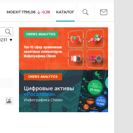
MOEXIT
1796,06
-0,36
КАТАЛОГ
CNEWS ANALYTICS
9231
▼
Топ-10 сфер применения
квантовых компьютеров.
Инфографика CNews
CNEWS ANALYTICS
Цифровые активы
«Росатома».
Инфографика CNews