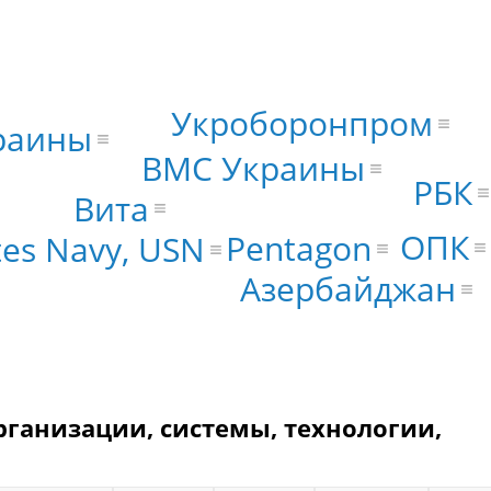
Укроборонпром
раины
ВМС Украины
РБК
Вита
ОПК
Pentagon
tes Navy, USN
Азербайджан
рганизации, системы, технологии,