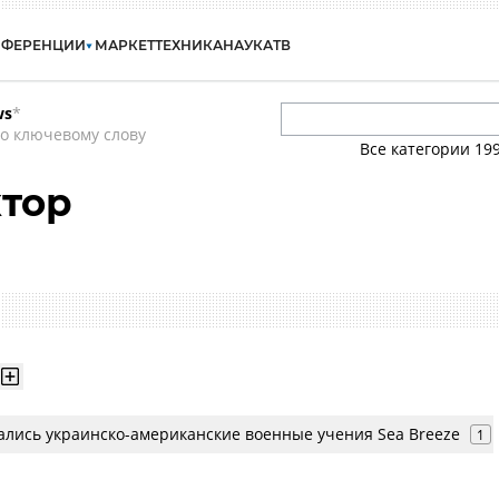
НФЕРЕНЦИИ
МАРКЕТ
ТЕХНИКА
НАУКА
ТВ
ws
*
о ключевому слову
Все категории
19
ктор
ались украинско-американские военные учения Sea Breeze
1