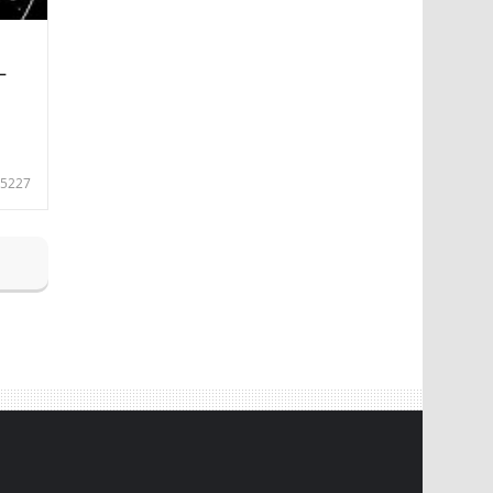
—
5227