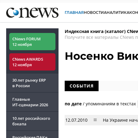
ГЛАВНАЯ
НОВОСТИ
АНАЛИТИКА
КО
Индексная книга (каталог) CNe
Получите все материалы CNews п
CNews FORUM
12 ноября
Носенко Ви
CNews AWARDS
12 ноября
30 лет рынку ERP
в России
СОБЫТИЯ
Главные
по дате
/
упоминаниям в текстах
ИТ-сценарии
2026
10 лет российского
12.07.2010
На Украине нач
бэкапа
Российские ПАКи