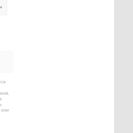
и
тся
ков,
а
ь
 или