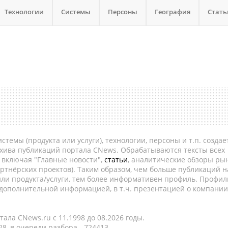
Технологии
Системы
Персоны
География
Стать
темы (продукта или услуги), технологии, персоны и т.п. создае
рхива публикаций портала CNews. Обрабатываются тексты всех
, включая "Главные новости",
статьи
, аналитические обзоры рын
ртнёрских проектов). Таким образом, чем больше публикаций н
ли продукта/услуги, тем более информативен профиль. Профил
 дополнительной информацией, в т.ч. презентацией о компании
ала CNews.ru c 11.1998 до 08.2026 годы.
8, в очереди разбора - 724413.