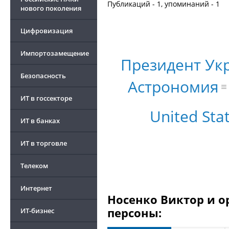
Публикаций - 1, упоминаний - 1
нового поколения
Цифровизация
Импортозамещение
Президент Ук
Безопасность
Астрономия
ИТ в госсекторе
United Sta
ИТ в банках
ИТ в торговле
Телеком
Интернет
Носенко Виктор и о
персоны:
ИТ-бизнес