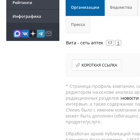
Рейтинги
Организации
Ведомства
Инфографика
Пресса
Вита - cеть аптек
17
1
КОРОТКАЯ ССЫЛКА
* Страница-профиль компании, сис
редактором на основе анализа а
редакционных разделов (
новости
интервью, а также содержание па
CNews было с именем компании и
может быть дополнен (обогащен)
продукте/услуге.
Обработан архив публикаций порт
Ключевых фраз выявлено - 146332