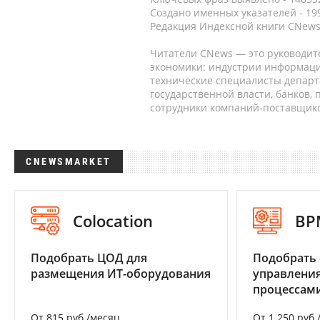
Создано именных указателей - 19
Редакция Индексной книги CNews
Читатели CNews — это руководит
экономики: индустрии информаци
технические специалисты депар
государственной власти, банков,
сотрудники компаний-поставщико
CNEWSMARKET
Colocation
BP
Подобрать ЦОД для
Подобрать 
размещения ИТ-оборудования
управления
процессам
От 815 руб./месяц
От 1 250 руб.