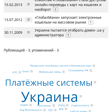
15.02.2013
онлайн-переводы с карт на кошелек и
наоборот
1
«ГлобалМани» запускает электронные
13.07.2012
кошельки на массовом рынке
1
Украина пытается отобрать домен .ua у
30.11.2009
администратора
1
Публикаций - 3, упоминаний - 3
Процессинг платёжных систем и банковских карт
Госкомсвязь РФ
Email
Мобильная связь
ЕПС
Платёжные системы
Украина
ICANN
УСИЦ
Cryptocurrency
Hostmaster
ВТБ
Код Безопасности
СБУ
Judicial power