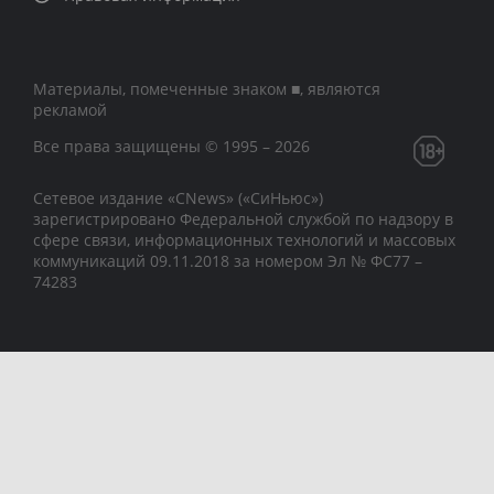
Материалы, помеченные знаком ■, являются
рекламой
Все права защищены © 1995 – 2026
Сетевое издание «CNews» («СиНьюс»)
зарегистрировано Федеральной службой по надзору в
сфере связи, информационных технологий и массовых
коммуникаций 09.11.2018 за номером Эл № ФС77 –
74283