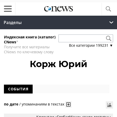
Разделы
Индексная книга (каталог)
CNews
*
Все категории
199231
▼
Получите все материалы
CNews по ключевому слову
Корж Юрий
СОБЫТИЯ
по дате
/
упоминаниям в текстах
Клиентам «ГлобалМани» стали доступны