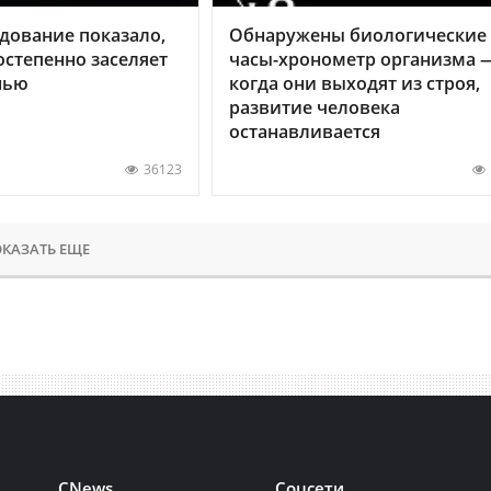
дование показало,
Обнаружены биологические
остепенно заселяет
часы-хронометр организма 
нью
когда они выходят из строя,
развитие человека
останавливается
36123
КАЗАТЬ ЕЩЕ
CNews
Соцсети