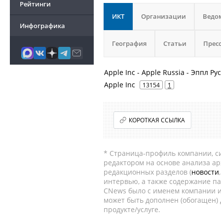
Рейтинги
ИКТ
Организации
Ведо
Инфографика
География
Статьи
Прес
Apple Inc - Apple Russia - Эппл Рус
Apple Inc
13154
1
КОРОТКАЯ ССЫЛКА
* Страница-профиль компании, сис
редактором на основе анализа а
редакционных разделов (
новости
интервью, а также содержание па
CNews было с именем компании и
может быть дополнен (обогащен)
продукте/услуге.