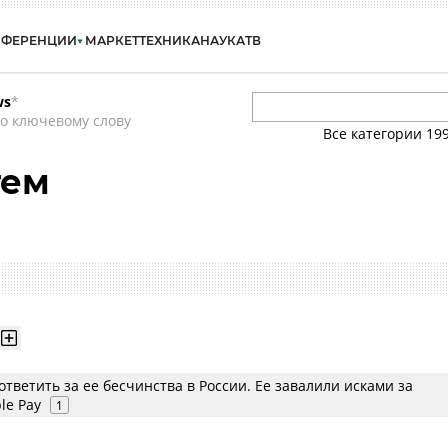
НФЕРЕНЦИИ
МАРКЕТ
ТЕХНИКА
НАУКА
ТВ
ws
*
о ключевому слову
Все категории
19
тем
ответить за ее бесчинства в России. Ее завалили исками за
le Pay
1