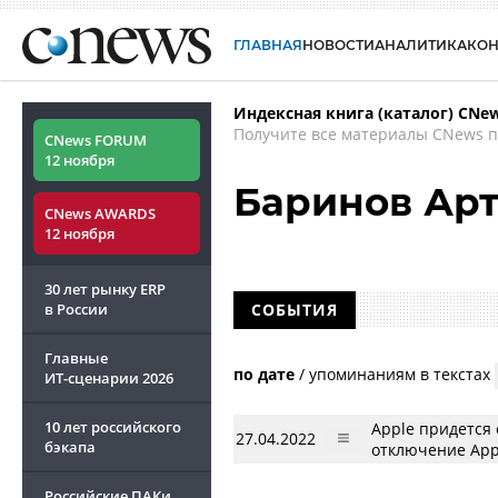
ГЛАВНАЯ
НОВОСТИ
АНАЛИТИКА
КО
Индексная книга (каталог) CNe
Получите все материалы CNews п
CNews FORUM
12 ноября
Баринов Ар
CNews AWARDS
12 ноября
30 лет рынку ERP
в России
СОБЫТИЯ
Главные
по дате
/
упоминаниям в текстах
ИТ-сценарии
2026
10 лет российского
Apple придется 
27.04.2022
бэкапа
отключение App
Российские ПАКи