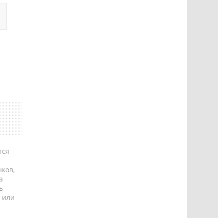
тся
ков,
а
ь
 или