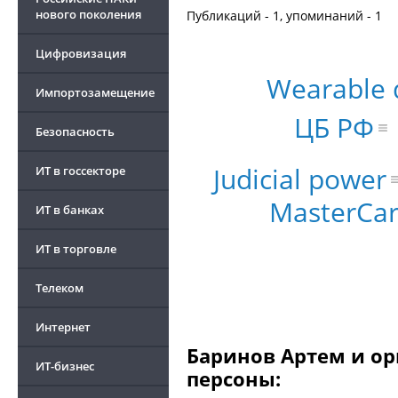
нового поколения
Публикаций - 1, упоминаний - 1
Цифровизация
Wearable 
Импортозамещение
ЦБ РФ
Безопасность
Judicial power
ИТ в госсекторе
MasterCar
ИТ в банках
ИТ в торговле
Телеком
Интернет
Баринов Артем и ор
ИТ-бизнес
персоны: