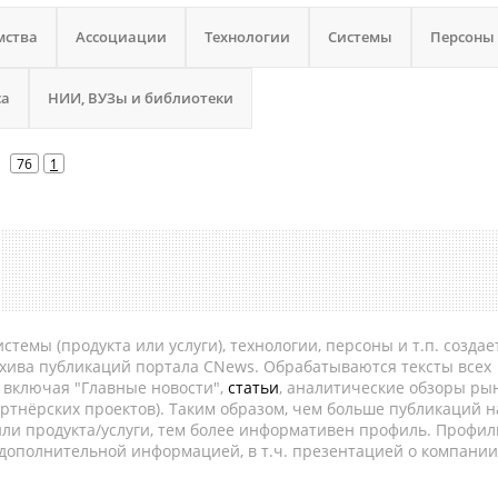
мства
Ассоциации
Технологии
Системы
Персоны
са
НИИ, ВУЗы и библиотеки
76
1
темы (продукта или услуги), технологии, персоны и т.п. создае
рхива публикаций портала CNews. Обрабатываются тексты всех
, включая "Главные новости",
статьи
, аналитические обзоры рын
ртнёрских проектов). Таким образом, чем больше публикаций н
ли продукта/услуги, тем более информативен профиль. Профил
 дополнительной информацией, в т.ч. презентацией о компании