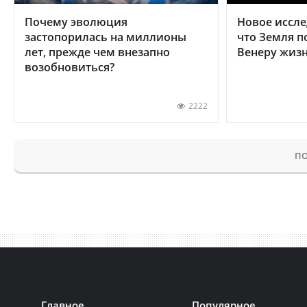
Почему эволюция
Новое иссле
застопорилась на миллионы
что Земля п
лет, прежде чем внезапно
Венеру жиз
возобновиться?
2222
ПО
Главное
Популярное