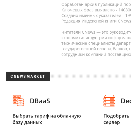
Обработан архив публикаций порт
Ключевых фраз выявлено - 146300
Создано именных указателей - 19
Редакция Индексной книги CNews
Читатели CNews — это руководит
экономики: индустрии информаци
технические специалисты депар
государственной власти, банков,
сотрудники компаний-поставщико
CNEWSMARKET
DBaaS
De
Выбрать тариф на облачную
Подобрать
базу данных
сервер