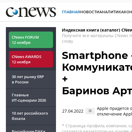
ГЛАВНАЯ
НОВОСТИ
АНАЛИТИКА
КО
Индексная книга (каталог) CNe
Получите все материалы CNews 
CNews FORUM
слову
12 ноября
Smartphone 
CNews AWARDS
12 ноября
Коммуникат
+
30 лет рынку ERP
в России
Баринов Ар
Главные
ИТ-сценарии
2026
Apple придется о
27.04.2022
10 лет российского
отключение Appl
бэкапа
* Страница-профиль компании, сис
создается редактором на основе
Российские ПАКи