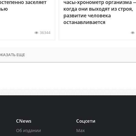
остепенно заселяет
часы-хронометр организма 
нью
когда они выходят из строя,
развитие человека
останавливается
36344
КАЗАТЬ ЕЩЕ
CNews
Соцсети
Об издании
Max