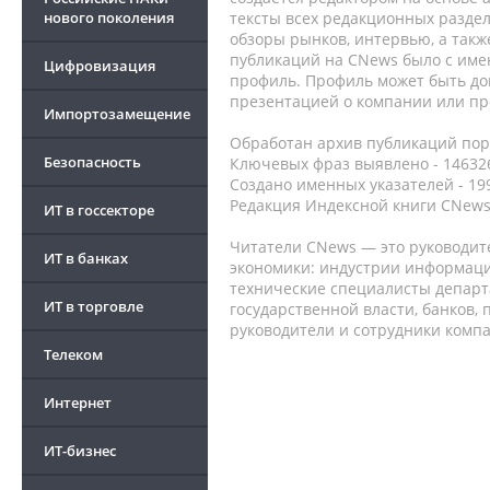
нового поколения
тексты всех редакционных раздел
обзоры рынков, интервью, а такж
публикаций на CNews было с име
Цифровизация
профиль. Профиль может быть до
презентацией о компании или про
Импортозамещение
Обработан архив публикаций порт
Безопасность
Ключевых фраз выявлено - 146326
Создано именных указателей - 19
Редакция Индексной книги CNews
ИТ в госсекторе
Читатели CNews — это руководит
ИТ в банках
экономики: индустрии информаци
технические специалисты депар
ИТ в торговле
государственной власти, банков,
руководители и сотрудники комп
Телеком
Интернет
ИТ-бизнес