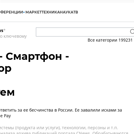
НФЕРЕНЦИИ
МАРКЕТ
ТЕХНИКА
НАУКА
ТВ
ws
*
по ключевому
Все категории
199231
- Смартфон -
ор
тем
тветить за ее бесчинства в России. Ее завалили исками за
e Pay
темы (продукта или услуги), технологии, персоны и т.п.
 анализа архива публикаций портала CNews. Обрабатываются