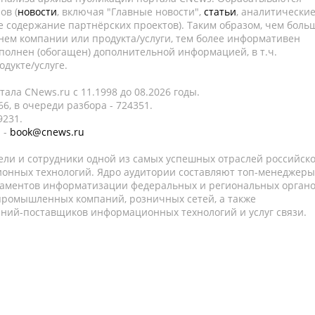
ов (
новости
, включая "Главные новости",
статьи
, аналитически
е содержание партнёрских проектов). Таким образом, чем боль
нем компании или продукта/услуги, тем более информативен
полнен (обогащен) дополнительной информацией, в т.ч.
дукте/услуге.
ала CNews.ru c 11.1998 до 08.2026 годы.
6, в очереди разбора - 724351.
9231.
 -
book@cnews.ru
ели и сотрудники одной из самых успешных отраслей российск
онных технологий. Ядро аудитории составляют топ-менеджеры
таментов информатизации федеральных и региональных орган
 промышленных компаний, розничных сетей, а также
аний-поставщиков информационных технологий и услуг связи.