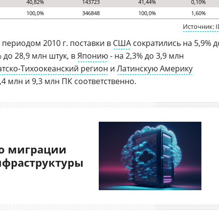
40,82%
143723
41,44%
0,10%
100,0%
346848
100,0%
1,60%
Источник: 
периодом 2010 г. поставки в
США
сократились на 5,9% д
% до 28,9 млн штук, в
Японию
- на 2,3% до 3,9 млн
атско-Тихоокеанский регион
и
Латинскую Америку
,4 млн и 9,3 млн ПК соответственно.
о миграции
нфраструктуры