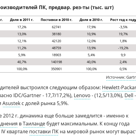
оизводителей ПК, предвар. рез-ты (тыс. шт)
г.
Доля в 2011 г.
Поставки в 2010 г.
Доля в 2010 г.
Рост год к год
17,2%
62741
17,9%
-3,5%
13,0%
38180
10,9%
19,7%
12,1%
42120
12,0%
1,8%
11,2%
48759
13,9%
-19,2%
5,9%
18903
5,4%
9,9
40,7%
140198
40,0%
2,4%
100,0%
350901
100,0%
0,5%
Источник: Gart
водителей выстроился следующим образом:
Hewlett-Packa
асно IDC/Gartner - 17,7/17,2%),
Lenovo
- (12,5/13,0%),
Dell
-
и
Asustek
с долей рынка 5,9%.
ле 2012 г. динамика еще больше замедлится - именно к
однения
в
Таиланде
будет максимальным. К концу года
 IV квартале
поставки ПК
на мировой рынок могут вырас