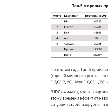
Топ-5 мировых пр
Место
Компания
Поставки в 2011 
1
HP
60555
2
Lenovo
45704
3
Dell
42865
4
Acer
39415
5
Asustek
20768
Прочие
143500
Всего
352807
По итогам года Топ-5 произ
(с долей мирового рынка, согл
(12,6/12,1%),
Acer
(10,6/11,2%) 
В IDC ожидают, что в I кварта
этому времени эффект от
нав
ситуация стабилизируется, и в