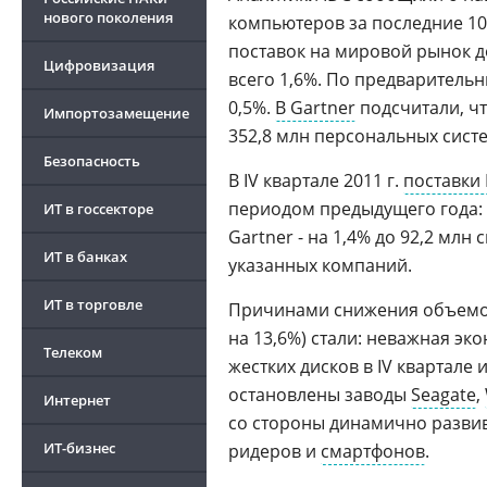
нового поколения
компьютеров за последние 10 
поставок на мировой рынок до
Цифровизация
всего 1,6%. По предварительн
0,5%.
В Gartner
подсчитали, ч
Импортозамещение
352,8 млн персональных систе
Безопасность
В IV квартале 2011 г.
поставки
периодом предыдущего года:
ИТ в госсекторе
Gartner - на 1,4% до 92,2 мл
ИТ в банках
указанных компаний.
ИТ в торговле
Причинами снижения объемов п
на 13,6%) стали: неважная эк
Телеком
жестких дисков в IV квартале 
остановлены заводы
Seagate
,
Интернет
со стороны динамично разви
ИТ-бизнес
ридеров и
смартфонов
.