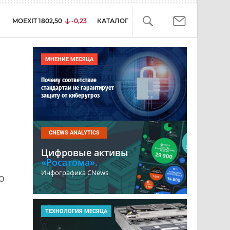
MOEXIT
1802,50
-0,23
КАТАЛОГ
МНЕНИЕ МЕСЯЦА
Почему соответствие
стандартам не гарантирует
защиту от киберугроз
CNEWS ANALYTICS
Цифровые активы
«Росатома».
Инфографика CNews
о
ТЕХНОЛОГИЯ МЕСЯЦА