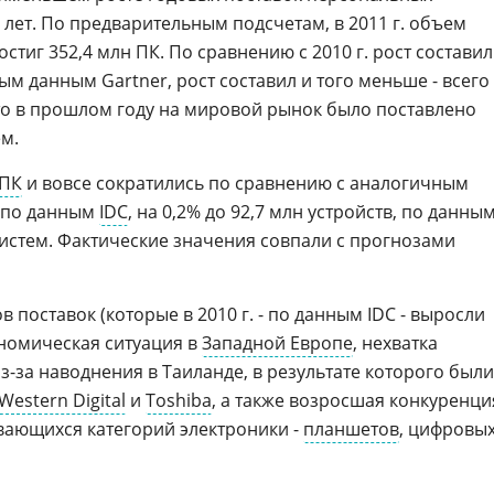
лет. По предварительным подсчетам, в 2011 г. объем
стиг 352,4 млн ПК. По сравнению с 2010 г. рост составил
ым данным Gartner, рост составил и того меньше - всего
то в прошлом году на мировой рынок было поставлено
м.
 ПК
и вовсе сократились по сравнению с аналогичным
 по данным
IDC
, на 0,2% до 92,7 млн устройств, по данны
н систем. Фактические значения совпали с прогнозами
оставок (которые в 2010 г. - по данным IDC - выросли
ономическая ситуация в
Западной Европе
, нехватка
из-за наводнения в Таиланде, в результате которого были
Western Digital
и
Toshiba
, а также возросшая конкуренци
вающихся категорий электроники -
планшетов
, цифровы