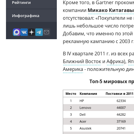
Кроме того, в Gartner проком
Рейтинги
компании
Микако Китагавы
Инфографика
отсутствовал: «Покупатели не
лишь небольшое число потреб
Добавим, что именно по это
рекламную кампанию с 2003 г
В IV квартале 2011 г. из всех
Ближний Восток
и
Африка
),
Яп
Америка
- положительную дин
Топ-5 мировых пр
Место
Компания
Поставки в 2011 
1
HP
62334
2
Lenovo
44007
3
Dell
44282
4
Acer
37169
5
Asustek
20741