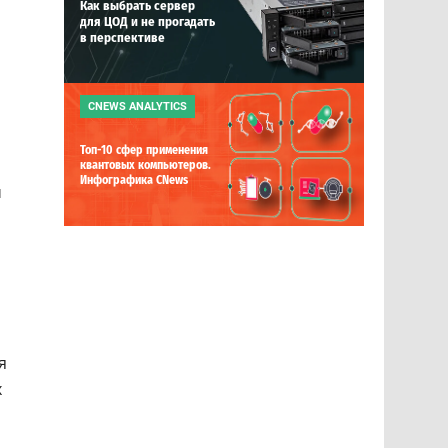
Как выбрать сервер
для ЦОД и не прогадать
в перспективе
CNEWS ANALYTICS
Топ-10 сфер применения
квантовых компьютеров.
Инфографика CNews
м
я
х