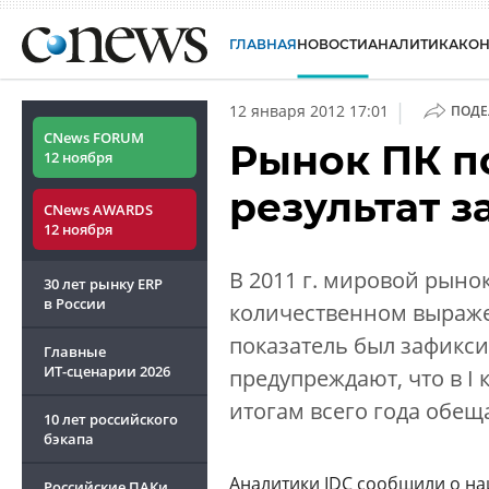
ГЛАВНАЯ
НОВОСТИ
АНАЛИТИКА
КО
|
12 января 2012 17:01
ПОДЕ
CNews FORUM
Рынок ПК п
12 ноября
результат за
CNews AWARDS
12 ноября
В 2011 г. мировой рынок
30 лет рынку ERP
в России
количественном выраже
показатель был зафикси
Главные
ИТ-сценарии
2026
предупреждают, что в I 
итогам всего года обещ
10 лет российского
бэкапа
Аналитики IDC сообщили о н
Российские ПАКи