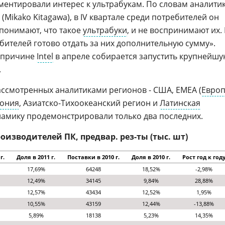
ментировали интерес к ультрабукам. По словам аналити
(Mikako Kitagawa), в IV квартале среди потребителей он
 понимают, что такое
ультрабуки
, и не воспринимают их.
ителей готово отдать за них дополнительную сумму».
й причине
Intel
в апреле собирается запустить крупнейш
.
 рассмотренных аналитиками регионов - США, EMEA (
Евро
ония
, Азиатско-Тихоокеанский регион и
Латинская
амику продемонстрировали только два последних.
оизводителей ПК, предвар. рез-ты (тыс. шт)
г.
Доля в 2011 г.
Поставки в 2010 г.
Доля в 2010 г.
Рост год к год
17,69%
64248
18,52%
-2,98%
12,49%
34145
9,84%
28,88%
12,57%
43434
12,52%
1,95%
10,55%
43159
12,44%
-13,88%
5,89%
18138
5,23%
14,35%