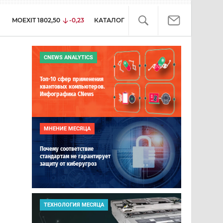
MOEXIT
1802,50
-0,23
КАТАЛОГ
CNEWS ANALYTICS
Топ-10 сфер применения
квантовых компьютеров.
Инфографика CNews
МНЕНИЕ МЕСЯЦА
Почему соответствие
стандартам не гарантирует
защиту от киберугроз
ТЕХНОЛОГИЯ МЕСЯЦА