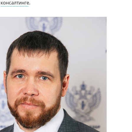
и
консалтинге
.