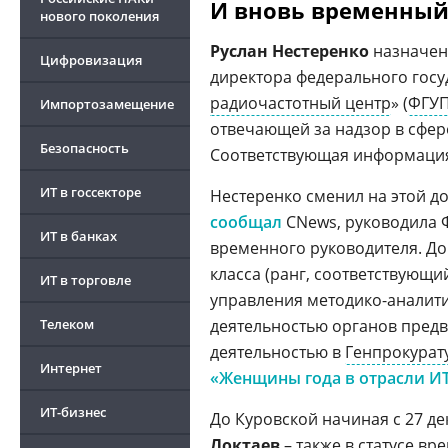
И вновь временный
нового поколения
Руслан Нестеренко
назначен
Цифровизация
директора федерального госу
радиочастотный центр
» (
ФГУП
Импортозамещение
отвечающей за надзор в сфер
Безопасность
Соответствующая информация 
ИТ в госсекторе
Нестеренко сменил на этой 
сообщал
CNews, руководила ФГ
ИТ в банках
временного руководителя. До
класса (ранг, соответствующ
ИТ в торговле
управления методико-аналит
Телеком
деятельностью органов пред
деятельностью в
Генпрокурат
Интернет
«Женщины года в отрасли ИТ
ИТ-бизнес
До Куровской начиная с 27 де
Локтаев
– также в статусе в