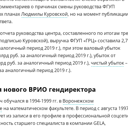
комментариев о причинах смены руководства ФГУП
ых планах
Людмилы Куровской
, но на момент публикаци
твета.
тчета руководства центра, составленного по итогам тр
а подписью Куровской), выручка ФГУП «ГРЦ» составила 2,7
аналогичный период 2019 г.), при этом валовый убыток
млрд руб. за аналогичный период 2019 г.), убыток от
лрд руб. за аналогичный период 2019 г.),
чистый убыток
–
 за аналогичный период 2019 г.).
я нового ВРИО гендиректора
 обучался в 1994-1999 гг. в
Воронежском
е
на математическом факультете. В период с августа 199
едует из записи в его профиле в профессиональной соцсет
жность старшего специалиста в компании GELA,