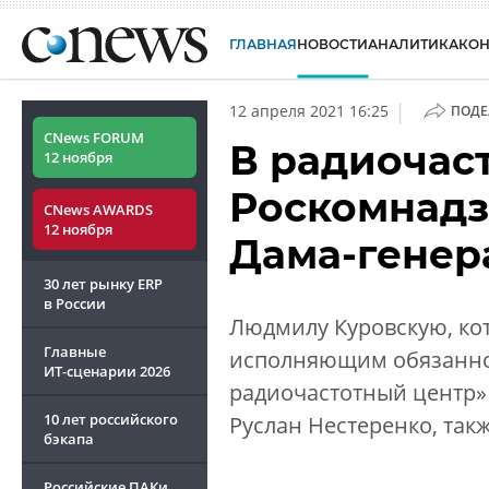
ГЛАВНАЯ
НОВОСТИ
АНАЛИТИКА
КО
|
12 апреля 2021 16:25
ПОДЕ
CNews FORUM
В радиочас
12 ноября
Роскомнадз
CNews AWARDS
12 ноября
Дама-генер
30 лет рынку ERP
в России
Людмилу Куровскую, ко
Главные
исполняющим обязаннос
ИТ-сценарии
2026
радиочастотный центр» в
10 лет российского
Руслан Нестеренко, такж
бэкапа
Российские ПАКи