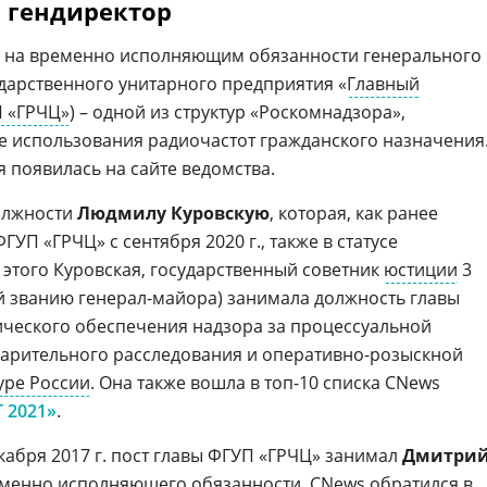
 гендиректор
 на временно исполняющим обязанности генерального
дарственного унитарного предприятия «
Главный
 «ГРЧЦ»
) – одной из структур «Роскомнадзора»,
е использования радиочастот гражданского назначения
появилась на сайте ведомства.
должности
Людмилу Куровскую
, которая, как ранее
УП «ГРЧЦ» с сентября 2020 г., также в статусе
 этого Куровская, государственный советник
юстиции
3
ий званию генерал-майора) занимала должность главы
ического обеспечения надзора за процессуальной
варительного расследования и оперативно-розыскной
уре России
. Она также вошла в топ-10 списка CNews
 2021»
.
кабря 2017 г. пост главы ФГУП «ГРЧЦ» занимал
Дмитри
ременно исполняющего обязанности. CNews обратился в