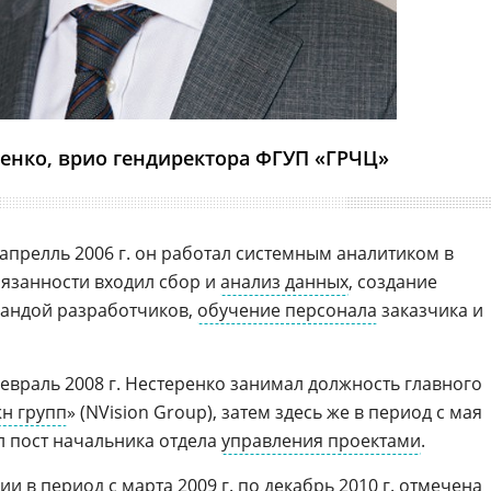
ренко, врио гендиректора ФГУП «ГРЧЦ»
о апрелль 2006 г. он работал системным аналитиком в
обязанности входил сбор и
анализ данных
, создание
мандой разработчиков,
обучение персонала
заказчика и
 февраль 2008 г. Нестеренко занимал должность главного
н групп
» (NVision Group), затем здесь же в период с мая
ал пост начальника отдела
управления проектами
.
и в период с марта 2009 г. по декабрь 2010 г. отмечена