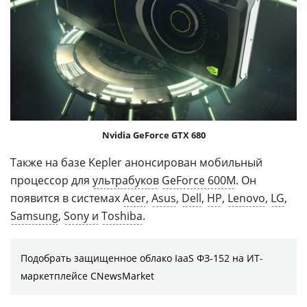
Nvidia GeForce GTX 680
Также на базе Kepler анонсирован мобильный
процессор для
ультрабуков
GeForce 600M
. Он
появится в системах
Acer
,
Asus
,
Dell
,
HP
,
Lenovo
,
LG
,
Samsung
,
Sony и
Toshiba
.
Подобрать защищенное облако IaaS ФЗ-152 на ИТ-
маркетплейсе CNewsMarket