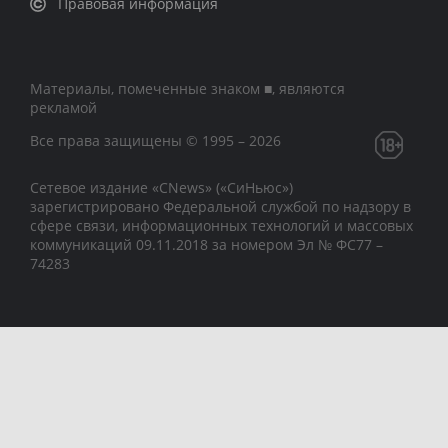
Правовая информация
Материалы, помеченные знаком ■, являются
рекламой
Все права защищены © 1995 – 2026
Сетевое издание «CNews» («СиНьюс»)
зарегистрировано Федеральной службой по надзору в
сфере связи, информационных технологий и массовых
коммуникаций 09.11.2018 за номером Эл № ФС77 –
74283