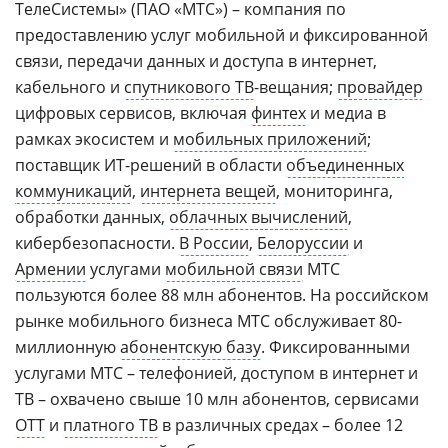
ТелеСистемы» (ПАО «МТС») – компания по
предоставлению услуг мобильной и фиксированной
связи, передачи данных и доступа в интернет,
кабельного и
спутникового ТВ
-вещания;
провайдер
цифровых сервисов, включая
финтех
и медиа в
рамках экосистем и
мобильных приложений
;
поставщик ИТ-решений в области
объединенных
коммуникаций
,
интернета вещей
, мониторинга,
обработки данных,
облачных вычислений
,
кибербезопасности.
В России
,
Белоруссии
и
Армении
услугами
мобильной связи
МТС
пользуются более 88 млн абонентов. На российском
рынке мобильного бизнеса МТС обслуживает 80-
миллионную
абонентскую базу
. Фиксированными
услугами МТС – телефонией, доступом в интернет и
ТВ – охвачено свыше 10 млн абонентов, сервисами
OTT
и
платного ТВ
в различных средах – более 12