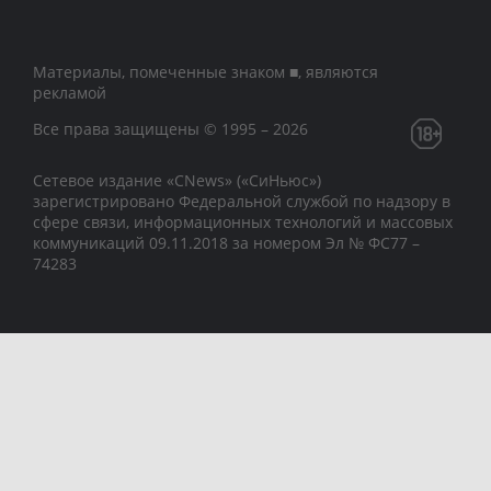
Материалы, помеченные знаком ■, являются
рекламой
Все права защищены © 1995 – 2026
Сетевое издание «CNews» («СиНьюс»)
зарегистрировано Федеральной службой по надзору в
сфере связи, информационных технологий и массовых
коммуникаций 09.11.2018 за номером Эл № ФС77 –
74283