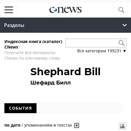
Разделы
Индексная книга (каталог)
CNews
*
Все категории
199231
▼
Получите все материалы
CNews по ключевому слову
Shephard Bill
Шефард Билл
СОБЫТИЯ
по дате
/
упоминаниям в текстах