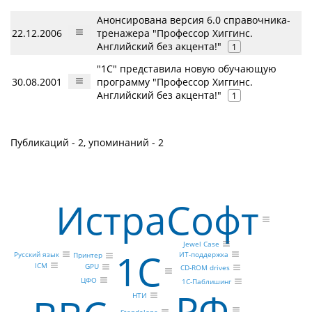
Анонсирована версия 6.0 справочника-
22.12.2006
тренажера "Профессор Хиггинс.
Английский без акцента!"
1
"1С" представила новую обучающую
30.08.2001
программу "Профессор Хиггинс.
Английский без акцента!"
1
Публикаций - 2, упоминаний - 2
ИстраСофт
Jewel Case
1С
Русский язык
ИТ-поддержка
Принтер
ICM
GPU
CD-ROM drives
ЦФО
1С-Паблишинг
РФ
НТИ