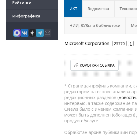
Рейтинги
ИКТ
Ведомства
Техноло
Инфографика
НИИ, ВУЗы и библиотеки
Ме
Microsoft Corporation
25770
1
КОРОТКАЯ ССЫЛКА
* Страница-профиль компании, сис
редактором на основе анализа а
редакционных разделов (
новости
интервью, а также содержание па
CNews было с именем компании и
может быть дополнен (обогащен)
продукте/услуге.
Обработан архив публикаций порт