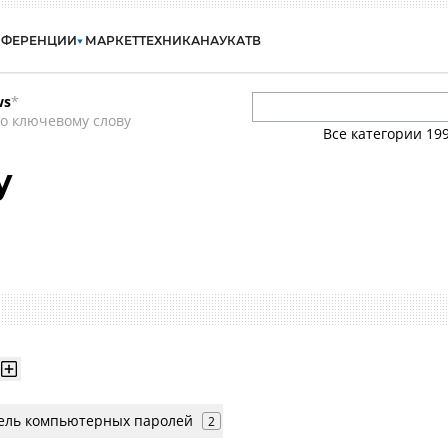
НФЕРЕНЦИИ
МАРКЕТ
ТЕХНИКА
НАУКА
ТВ
ws
*
о ключевому слову
Все категории
19
y
ель компьютерных паролей
2