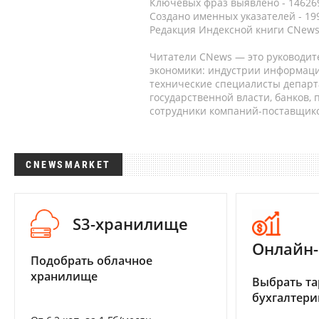
Ключевых фраз выявлено - 146269
Создано именных указателей - 19
Редакция Индексной книги CNews
Читатели CNews — это руководит
экономики: индустрии информаци
технические специалисты депар
государственной власти, банков,
сотрудники компаний-поставщико
CNEWSMARKET
S3-хранилище
Онлайн-
Подобрать облачное
хранилище
Выбрать та
бухгалтер