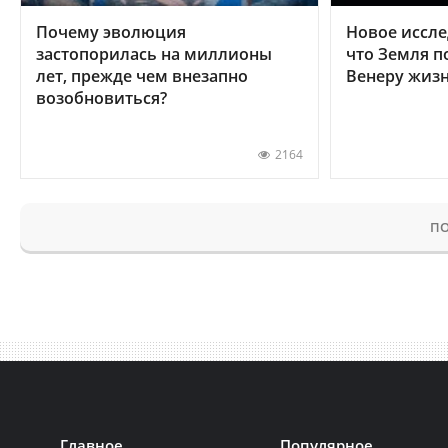
Почему эволюция
Новое иссле
застопорилась на миллионы
что Земля п
лет, прежде чем внезапно
Венеру жиз
возобновиться?
2164
ПО
Главное
Популярное