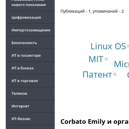
нового поколения
Публикаций - 1, упоминаний - 2
Цифровизация
Импортозамещение
Linux OS
Безопасность
ИТ в госсекторе
MIT
Mic
ИТ в банках
Патент
ИТ в торговле
Телеком
Интернет
ИТ-бизнес
Corbato Emily и орг