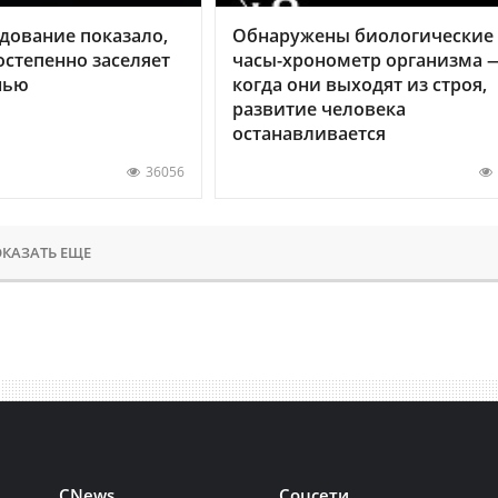
дование показало,
Обнаружены биологические
остепенно заселяет
часы-хронометр организма 
нью
когда они выходят из строя,
развитие человека
останавливается
36056
КАЗАТЬ ЕЩЕ
CNews
Соцсети