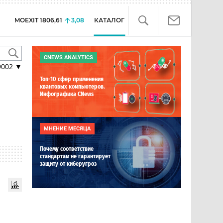
MOEXIT
1806,61
3,08
КАТАЛОГ
CNEWS ANALYTICS
9002
▼
Топ-10 сфер применения
квантовых компьютеров.
Инфографика CNews
МНЕНИЕ МЕСЯЦА
Почему соответствие
стандартам не гарантирует
защиту от киберугроз