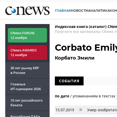
ГЛАВНАЯ
НОВОСТИ
АНАЛИТИКА
КО
Индексная книга (каталог) CNe
Получите все материалы CNews п
CNews FORUM
12 ноября
Corbato Emil
CNews AWARDS
12 ноября
Корбато Эмили
30 лет рынку ERP
в России
СОБЫТИЯ
Главные
ИТ-сценарии
2026
по дате
/
упоминаниям в текстах
10 лет российского
бэкапа
15.07.2019
Умер изобретат
Российские ПАКи