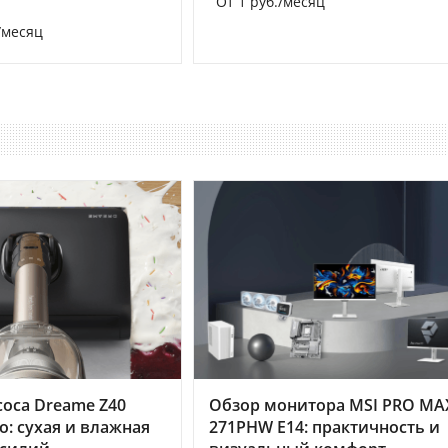
От 1 руб./месяц
/месяц
оса Dreame Z40
Обзор монитора MSI PRO MA
o: сухая и влажная
271PHW E14: практичность и