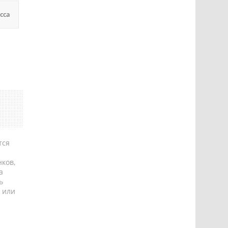
сса
тся
ков,
а
ь
 или