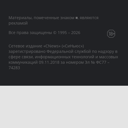
Материалы, помеченные знаком ■, являются
рекламой
Все права защищены © 1995 – 2026
Сетевое издание «CNews» («СиНьюс»)
зарегистрировано Федеральной службой по надзору в
сфере связи, информационных технологий и массовых
коммуникаций 09.11.2018 за номером Эл № ФС77 –
74283