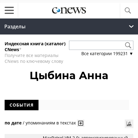
Разделы
Индексная книга (каталог)
CNews
*
Все категории
199231
▼
Получите все материалы
CNews по ключевому слову
Цыбина Анна
СОБЫТИЯ
по дате
/
упоминаниям в текстах
MaxPatrol VM 2.0: автоматизированный