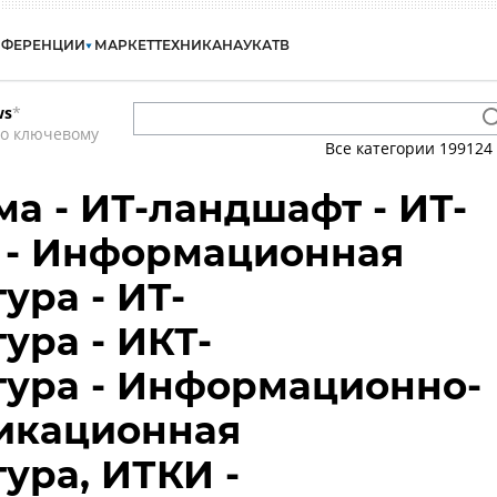
НФЕРЕНЦИИ
МАРКЕТ
ТЕХНИКА
НАУКА
ТВ
ws
*
по ключевому
Все категории
199124
ма - ИТ-ландшафт - ИТ-
 - Информационная
ура - ИТ-
ура - ИКТ-
тура - Информационно-
икационная
ура, ИТКИ -