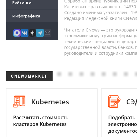
Обработан архив публикаций порт
Рейтинги
Ключевых фраз выявлено - 146301
Создано именных указателей - 19
Инфографика
Редакция Индексной книги CNews
Читатели CNews — это руководит
экономики: индустрии информаци
технические специалисты депар
государственной власти, банков,
руководители и сотрудники комп
CNEWSMARKET
Kubernetes
СЭ
Рассчитать стоимость
Подобрать 
кластеров Kubernetes
электронно
документоо