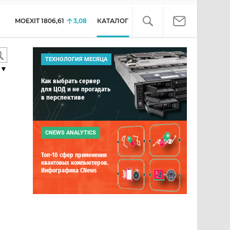
MOEXIT
1806,61
3,08
КАТАЛОГ
ТЕХНОЛОГИЯ МЕСЯЦА
▼
Как выбрать сервер
для ЦОД и не прогадать
в перспективе
CNEWS ANALYTICS
Топ-10 сфер применения
квантовых компьютеров.
Инфографика CNews