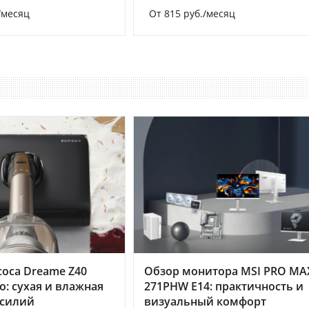
/месяц
От 815 руб./месяц
оса Dreame Z40
Обзор монитора MSI PRO MA
o: сухая и влажная
271PHW E14: практичность и
усилий
визуальный комфорт