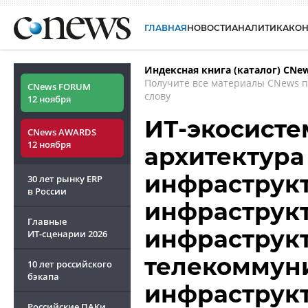
ГЛАВНАЯ
НОВОСТИ
АНАЛИТИКА
КО
Индексная книга (каталог) CNe
Получите все материалы CNews 
CNews FORUM
слову
12 ноября
ИТ-экосисте
CNews AWARDS
12 ноября
архитектура
инфраструкт
30 лет рынку ERP
в России
инфраструкт
Главные
инфраструк
ИТ-сценарии
2026
телекоммун
10 лет российского
бэкапа
инфраструкт
Российские ПАКи