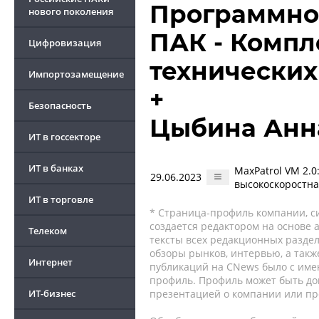
Программно
нового поколения
ПАК - Компл
Цифровизация
технических
Импортозамещение
+
Безопасность
Цыбина Анн
ИТ в госсекторе
ИТ в банках
MaxPatrol VM 2.
29.06.2023
высокоскоростна
ИТ в торговле
* Страница-профиль компании, сис
создается редактором на основе
Телеком
тексты всех редакционных раздел
обзоры рынков, интервью, а такж
Интернет
публикаций на CNews было с име
профиль. Профиль может быть до
ИТ-бизнес
презентацией о компании или про