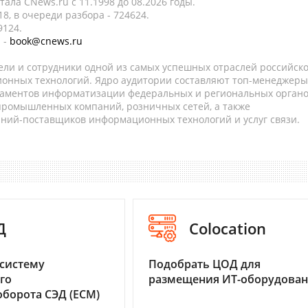
ала CNews.ru c 11.1998 до 08.2026 годы.
8, в очереди разбора - 724624.
9124.
 -
book@cnews.ru
ели и сотрудники одной из самых успешных отраслей российск
онных технологий. Ядро аудитории составляют топ-менеджеры
таментов информатизации федеральных и региональных орган
 промышленных компаний, розничных сетей, а также
аний-поставщиков информационных технологий и услуг связи.
Д
Colocation
систему
Подобрать ЦОД для
го
размещения ИТ-оборудова
борота СЭД (ECM)