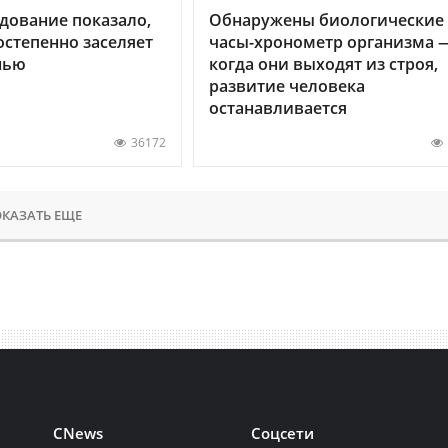
дование показало,
Обнаружены биологические
остепенно заселяет
часы-хронометр организма 
нью
когда они выходят из строя,
развитие человека
останавливается
36172
КАЗАТЬ ЕЩЕ
CNews
Соцсети