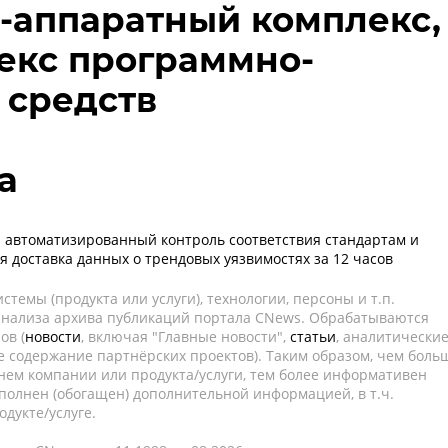
-аппаратный комплекс,
екс программно-
 средств
а
0: автоматизированный контроль соответствия стандартам и
я доставка данных о трендовых уязвимостях за 12 часов
темы (продукта или услуги), технологии, персоны и т.п.
 анализа архива публикаций портала CNews. Обрабатываются
ов (
новости
, включая "Главные новости",
статьи
, аналитически
е содержание партнёрских проектов). Таким образом, чем боль
нем компании или продукта/услуги, тем более информативен
полнен (обогащен) дополнительной информацией, в т.ч.
дукте/услуге.