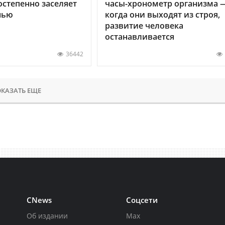
остепенно заселяет
часы-хронометр организма 
нью
когда они выходят из строя,
развитие человека
останавливается
36442
КАЗАТЬ ЕЩЕ
CNews
Соцсети
Об издании
Max