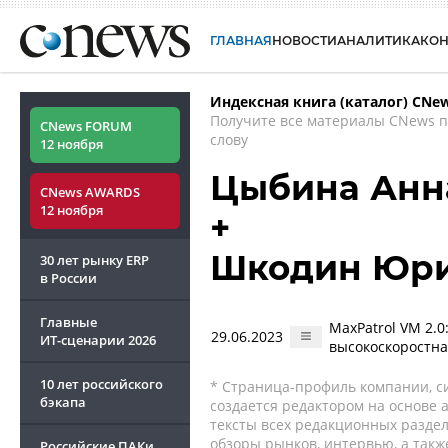
ГЛАВНАЯ
НОВОСТИ
АНАЛИТИКА
КО
Индексная книга (каталог) CNe
Получите все материалы CNews 
CNews FORUM
слову
12 ноября
Цыбина Анн
CNews AWARDS
12 ноября
+
Шкодин Юр
30 лет рынку ERP
в России
Главные
MaxPatrol VM 2.
29.06.2023
ИТ-сценарии
2026
высокоскоростна
10 лет российского
* Страница-профиль компании, сис
бэкапа
создается редактором на основе
тексты всех редакционных раздел
обзоры рынков, интервью, а такж
Российские ПАКи