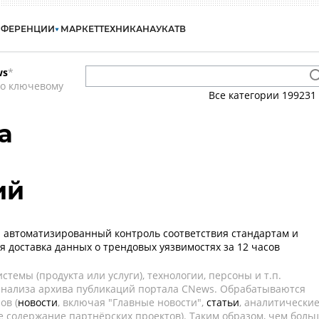
НФЕРЕНЦИИ
МАРКЕТ
ТЕХНИКА
НАУКА
ТВ
ws
*
по ключевому
Все категории
199231
а
ий
0: автоматизированный контроль соответствия стандартам и
я доставка данных о трендовых уязвимостях за 12 часов
темы (продукта или услуги), технологии, персоны и т.п.
 анализа архива публикаций портала CNews. Обрабатываются
ов (
новости
, включая "Главные новости",
статьи
, аналитически
е содержание партнёрских проектов). Таким образом, чем боль