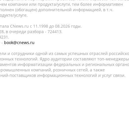
нем компании или продукта/услуги, тем более информативен
полнен (обогащен) дополнительной информацией, в т.ч.
дукте/услуге.
ала CNews.ru c 11.1998 до 08.2026 годы.
8, в очереди разбора - 724413.
9231.
 -
book@cnews.ru
ели и сотрудники одной из самых успешных отраслей российск
онных технологий. Ядро аудитории составляют топ-менеджеры
таментов информатизации федеральных и региональных орган
 промышленных компаний, розничных сетей, а также
аний-поставщиков информационных технологий и услуг связи.