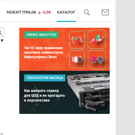
MOEXIT
1796,06
-0,36
КАТАЛОГ
CNEWS ANALYTICS
▼
Топ-10 сфер применения
квантовых компьютеров.
Инфографика CNews
ТЕХНОЛОГИЯ МЕСЯЦА
Как выбрать сервер
для ЦОД и не прогадать
в перспективе
е
ше