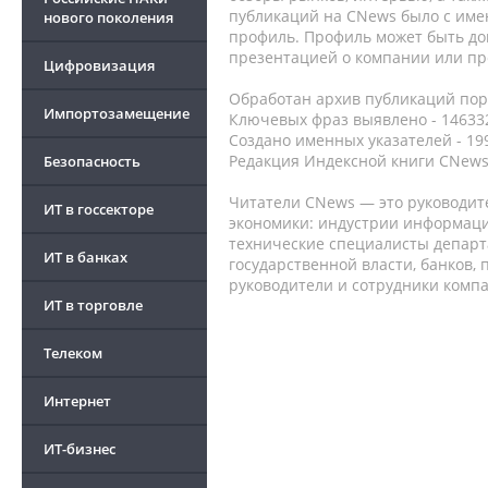
публикаций на CNews было с име
нового поколения
профиль. Профиль может быть до
презентацией о компании или про
Цифровизация
Обработан архив публикаций порт
Импортозамещение
Ключевых фраз выявлено - 146332
Создано именных указателей - 19
Редакция Индексной книги CNews
Безопасность
Читатели CNews — это руководит
ИТ в госсекторе
экономики: индустрии информаци
технические специалисты депар
ИТ в банках
государственной власти, банков,
руководители и сотрудники комп
ИТ в торговле
Телеком
Интернет
ИТ-бизнес