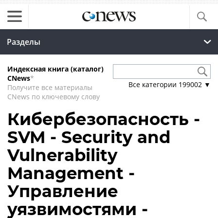
Разделы
Индексная книга (каталог)
CNews
*
Все категории
199002
▼
Получите все материалы
CNews по ключевому слову
Кибербезопасность -
SVM - Security and
Vulnerability
Management -
Управление
уязвимостями -