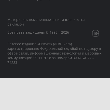
Материалы, помеченные знаком ■, являются
рекламой
Все права защищены © 1995 – 2026
Сетевое издание «CNews» («СиНьюс»)
зарегистрировано Федеральной службой по надзору в
сфере связи, информационных технологий и массовых
коммуникаций 09.11.2018 за номером Эл № ФС77 –
74283