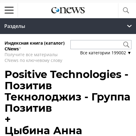
Разделы
Индексная книга (каталог)
CNews
*
Все категории
199002
▼
Получите все материалы
CNews по ключевому слову
Positive Technologies -
Позитив
Текнолоджиз - Группа
Позитив
+
Цыбина Анна