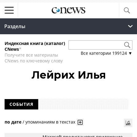
Разделы
Индексная книга (каталог)
CNews
*
Все категории
199124
▼
Получите все материалы
CNews по ключевому слову
Лейрих Илья
СОБЫТИЯ
по дате
/
упоминаниям в текстах
Microsoft предустановит приложение