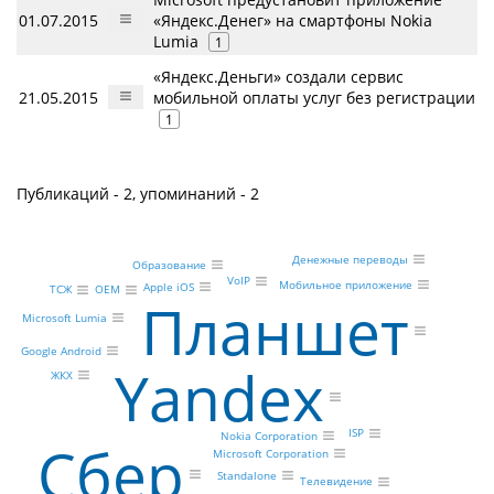
01.07.2015
«Яндекс.Денег» на смартфоны Nokia
Lumia
1
«Яндекс.Деньги» создали сервис
21.05.2015
мобильной оплаты услуг без регистрации
1
Публикаций - 2, упоминаний - 2
Денежные переводы
Образование
VoIP
Мобильное приложение
Apple iOS
OEM
ТСЖ
Планшет
Microsoft Lumia
Google Android
Yandex
ЖКХ
ISP
Nokia Corporation
Сбер
Microsoft Corporation
Standalone
Телевидение