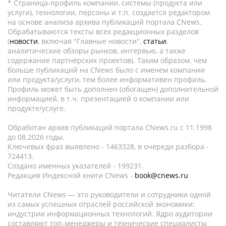
* Страница-профиль компании, системы (продукта или
услуги), технологии, персоны и т.п. создается редактором
на основе анализа архива публикаций портала CNews.
Обрабатываются тексты всех редакционных разделов
(
новости
, включая "Главные новости",
статьи
,
аналитические обзоры рынков, интервью, а также
содержание партнёрских проектов). Таким образом, чем
больше публикаций на CNews было с именем компании
или продукта/услуги, тем более информативен профиль.
Профиль может быть дополнен (обогащен) дополнительной
информацией, в т.ч. презентацией о компании или
продукте/услуге.
Обработан архив публикаций портала CNews.ru c 11.1998
до 08.2026 годы.
Ключевых фраз выявлено - 1463328, в очереди разбора -
724413.
Создано именных указателей - 199231.
Редакция Индексной книги CNews -
book@cnews.ru
Читатели CNews — это руководители и сотрудники одной
из самых успешных отраслей российской экономики:
индустрии информационных технологий. Ядро аудитории
составляют топ-менеджеры и технические специалисты