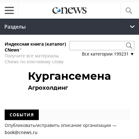
Разделы
Индексная книга (каталог)
CNews
*
Все категории
199231
▼
Получите все материалы
CNews по ключевому слову
Кургансемена
Агрохолдинг
СОБЫТИЯ
Опубликовать/исправить описание организации —
book@cnews.ru